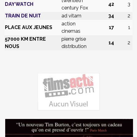
twentieth
DAY WATCH
42
3
century Fox
TRAIN DE NUIT
ad vitam
34
2
action
PLACE AUX JEUNES
17
1
cinemas
57000 KM ENTRE
pierre grise
14
2
NOUS
distribution