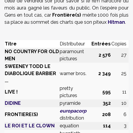
celle de vendredi soir pour savoir si le film hardcore du
mois aura gagné les faveurs du public. On l'espère pour
Gens en tout cas, car
Frontière(s)
mérite 1000 fois plus
sa place au sommet des charts que son piteux
Hitman
.
Titre
Distributeur
Entrées
Copies
NO COUNTRY FOR OLD
paramount
2 576
27
MEN
pictures
SWEENEY TODD LE
DIABOLIQUE BARBIER
warner bros.
2 349
25
...
pretty
LIVE !
595
11
pictures
DIDINE
pyramide
352
10
europacorp
FRONTIERE(S)
208
6
distribution
LE ROI ET LE CLOWN
equation
114
3