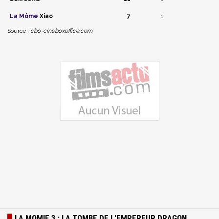
La Môme
Xiao
7
1
Source :
cbo-cineboxoffice.com
LA MOMIE 3 : LA TOMBE DE L'EMPEREUR DRAGON