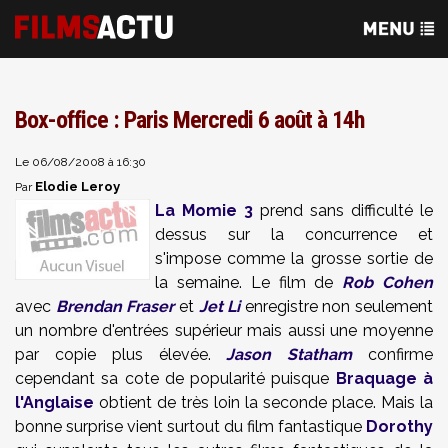
Box-office : Paris Mercredi 6 août à 14h
Le 06/08/2008 à 16:30
Elodie Leroy
Par
La Momie 3
prend sans difficulté le
dessus sur la concurrence et
s'impose comme la grosse sortie de
la semaine. Le film de
Rob Cohen
avec
Brendan Fraser
et
Jet Li
enregistre non seulement
un nombre d'entrées supérieur mais aussi une moyenne
par copie plus élevée.
Jason Statham
confirme
cependant sa cote de popularité puisque
Braquage à
l'Anglaise
obtient de très loin la seconde place. Mais la
bonne surprise vient surtout du film fantastique
Dorothy