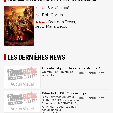
: 6 Août 2008
Sortie
: Rob Cohen
De
: Brendan Fraser,
Acteurs
Jet Li, Maria Bello...
LES DERNIÈRES NEWS
Un reboot pour la saga La Momie ?
Un retour en Egypte, ça
06/08/2008, 16:30
vous dit ?
FilmsActu TV : Emission 44
Dirty Eastwood de retour
06/08/2008, 16:30
GRAN TORINO, les lycans en
furie dans UNDERWORLD 3,
Amy Adams bourreau des
coeurs dans MISS