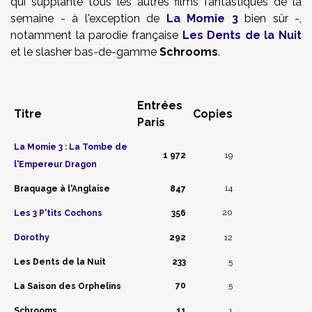
qui supplante tous les autres films fantastiques de la
semaine - à l'exception de
La Momie 3
bien sûr -,
notamment la parodie française
Les Dents de la Nuit
et le slasher bas-de-gamme
Schrooms
.
Entrées
Titre
Copies
Paris
La Momie 3
: La Tombe de
1 972
19
l'Empereur Dragon
14
Braquage à l'Anglaise
847
20
Les 3 P'tits Cochons
356
Dorothy
292
12
Les Dents de la Nuit
233
5
70
5
La Saison des Orphelins
Schroom
s
11
1