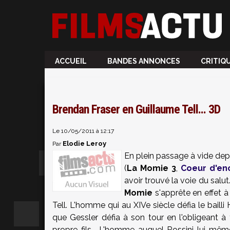
ACCUEIL
BANDES ANNONCES
CRITIQ
Brendan Fraser en Guillaume Tell... 3D
Le 10/05/2011 à 12:17
Elodie Leroy
Par
En plein passage à vide dep
(
La Momie 3
,
Coeur d'en
avoir trouvé la voie du salut
Momie
s'apprête en effet à
Tell. L'homme qui au XIVe siècle défia le baill
que Gessler défia à son tour en l'obligeant 
propre fils... L'homme auquel Rossini lui-mêm