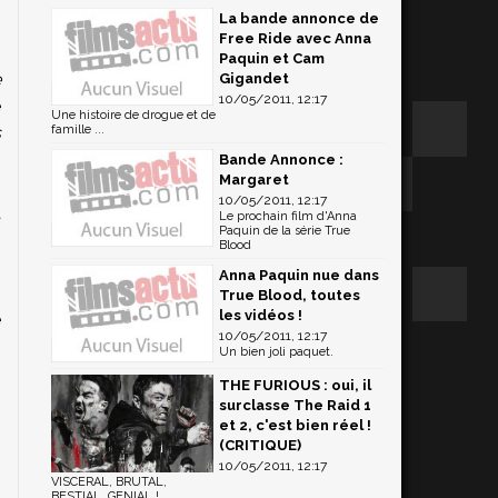
La bande annonce de
Free Ride avec Anna
Paquin et Cam
e
Gigandet
10/05/2011, 12:17
e
Une histoire de drogue et de
s
famille ...
Bande Annonce :
Margaret
)
10/05/2011, 12:17
a
Le prochain film d'Anna
Paquin de la série True
s
Blood
Anna Paquin nue dans
True Blood, toutes
les vidéos !
e
10/05/2011, 12:17
Un bien joli paquet.
THE FURIOUS : oui, il
surclasse The Raid 1
et 2, c'est bien réel !
(CRITIQUE)
10/05/2011, 12:17
VISCERAL, BRUTAL,
BESTIAL, GENIAL !