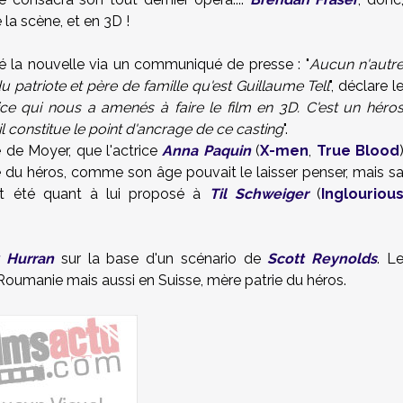
la scène, et en 3D !
sé la nouvelle via un communiqué de presse : "
Aucun n'autr
 patriote et père de famille qu'est Guillaume Tell
", déclare l
ce qui nous a amenés à faire le film en 3D. C'est un héro
il constitue le point d'ancrage de ce casting
".
de Moyer, que l'actrice
Anna Paquin
(
X-men
,
True Blood
le du héros, comme son âge pouvait le laisser penser, mais s
ait été quant à lui proposé à
Til Schweiger
(
Inglouriou
 Hurran
sur la base d'un scénario de
Scott Reynolds
. L
Roumanie mais aussi en Suisse, mère patrie du héros.