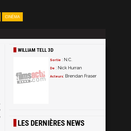
CINÉMA
WILLIAM TELL 3D
: N.C.
Sortie
: Nick Hurran
De
: Brendan Fraser
Acteurs
s
n
a
e
e
LES DERNIÈRES NEWS
n
,