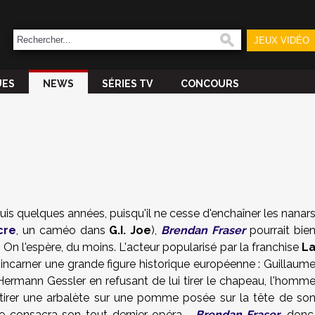
JEUX VIDÉO
UES
NEWS
SÉRIES TV
CONCOURS
uis quelques années, puisqu'il ne cesse d'enchaîner les nanar
cre
, un caméo dans
G.I. Joe
),
Brendan Fraser
pourrait bie
. On l'espère, du moins. L'acteur popularisé par la franchise
L
 incarner une grande figure historique européenne : Guillaum
i Hermann Gessler en refusant de lui tirer le chapeau, l'homm
à tirer une arbalète sur une pomme posée sur la tête de so
e consacra son tout dernier opéra....
Brendan Fraser
, donc