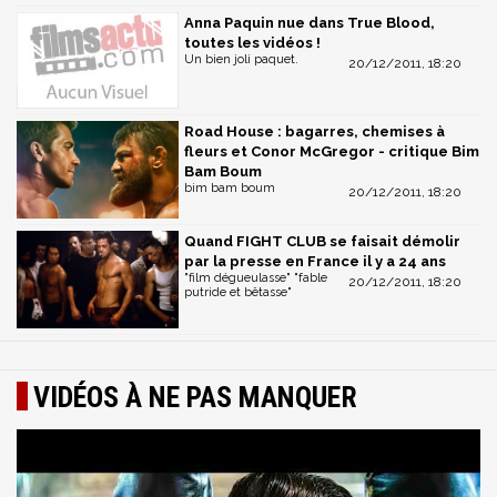
Anna Paquin nue dans True Blood,
toutes les vidéos !
Un bien joli paquet.
20/12/2011, 18:20
Road House : bagarres, chemises à
fleurs et Conor McGregor - critique Bim
Bam Boum
bim bam boum
20/12/2011, 18:20
Quand FIGHT CLUB se faisait démolir
par la presse en France il y a 24 ans
"film dégueulasse" "fable
20/12/2011, 18:20
putride et bêtasse"
VIDÉOS À NE PAS MANQUER