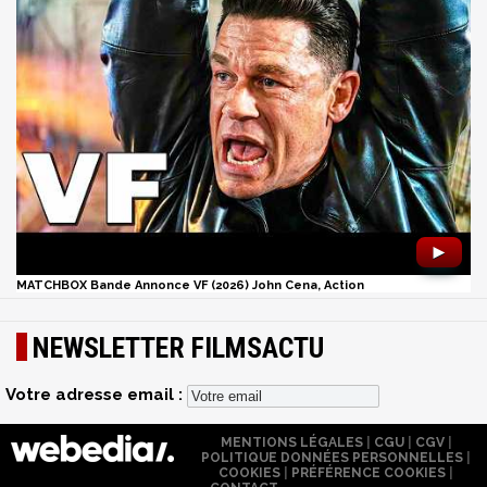
►
MATCHBOX Bande Annonce VF (2026) John Cena, Action
NEWSLETTER FILMSACTU
Votre adresse email :
MENTIONS LÉGALES
|
CGU
|
CGV
|
POLITIQUE DONNÉES PERSONNELLES
|
COOKIES
|
PRÉFÉRENCE COOKIES
|