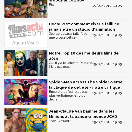
Woody le cowboy
Rip
15/07/2010, 19:05
Découvrez comment Pixar a failli ne
jamais être un studio d'animation
George Lucas a failli faire
15/07/2010, 19:05
une grosse bêtise !
Notre Top 20 des meilleurs films de
2019
Oui il y a le Joker et Parasite.
15/07/2010, 19:05
Mais pas que....
Spider-Man Across The Spider-Verse :
la claque de cet été - notre critique
Encore plus fou, plus osé,
15/07/2010, 19:05
plus vertigineux et plus
délirant !
Jean-Claude Van Damme dans les
Minions 2 : la bande-annonce JCVD
Jean-Clawed !
15/07/2010, 19:05