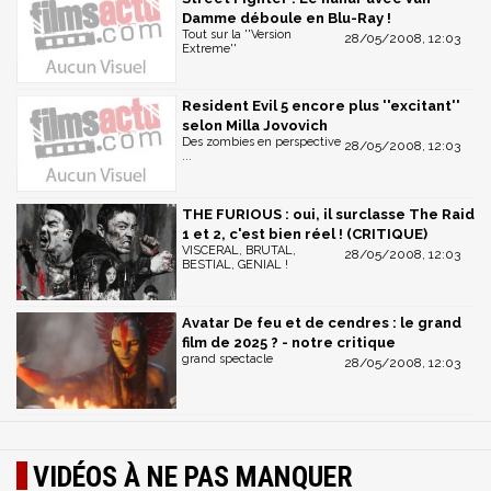
Damme déboule en Blu-Ray !
Tout sur la ''Version
28/05/2008, 12:03
Extreme''
Resident Evil 5 encore plus ''excitant''
selon Milla Jovovich
Des zombies en perspective
28/05/2008, 12:03
...
THE FURIOUS : oui, il surclasse The Raid
1 et 2, c'est bien réel ! (CRITIQUE)
VISCERAL, BRUTAL,
28/05/2008, 12:03
BESTIAL, GENIAL !
Avatar De feu et de cendres : le grand
film de 2025 ? - notre critique
grand spectacle
28/05/2008, 12:03
VIDÉOS À NE PAS MANQUER