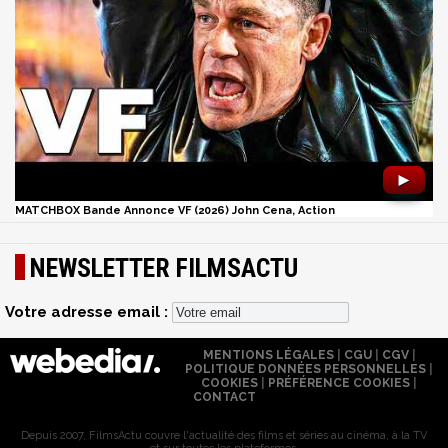
►
MATCHBOX Bande Annonce VF (2026) John Cena, Action
NEWSLETTER FILMSACTU
Votre adresse email :
MENTIONS LÉGALES
|
CGU
|
CGV
|
POLITIQUE DONNÉES PERSONNELLES
|
COOKIES
|
PRÉFÉRENCE COOKIES
|
CONTACT
Depuis 2007, FilmsActu couvre l'actualité des films et séries au cinéma, à la TV