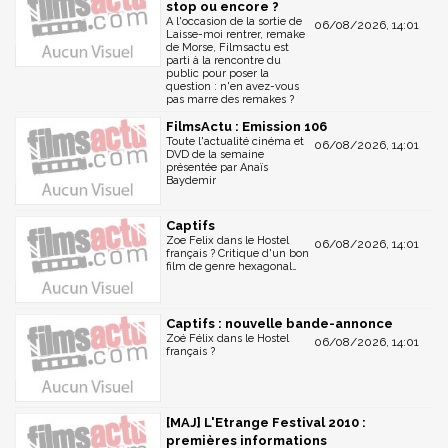
stop ou encore ?
A l'occasion de la sortie de
06/08/2026, 14:01
Laisse-moi rentrer, remake
de Morse, Filmsactu est
parti à la rencontre du
public pour poser la
question : n'en avez-vous
pas marre des remakes ?
FilmsActu : Emission 106
Toute l'actualité cinéma et
06/08/2026, 14:01
DVD de la semaine
présentée par Anaïs
Baydemir
Captifs
Zoe Felix dans le Hostel
06/08/2026, 14:01
français ? Critique d'un bon
film de genre hexagonal…
Captifs : nouvelle bande-annonce
Zoé Félix dans le Hostel
06/08/2026, 14:01
français ?
[MAJ] L'Etrange Festival 2010 :
premières informations