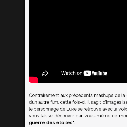
Contrairement aux précédents mashups de la c
d’un autre film, cette fois-ci, il s’agit d’image
le personnage de Luke se retrouve avec la voi
vous laisse découvrir par vous-même ce monta
guerre des étoiles"
.