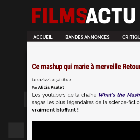
ACCUEIL
BANDES ANNONCES
CRITIQ
Ce mashup qui marie à merveille Retour 
Le 01/12/2015 à 16:00
Alicia Paulet
Par
Les youtubers de la chaîne
What's the Mash
sagas les plus légendaires de la science-ficti
vraiment bluffant !