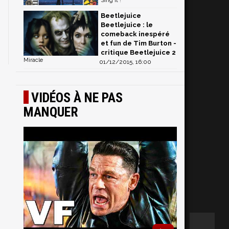
Sing it !
Beetlejuice
Beetlejuice : le
comeback inespéré
et fun de Tim Burton -
critique Beetlejuice 2
Miracle
01/12/2015, 16:00
VIDÉOS À NE PAS
MANQUER