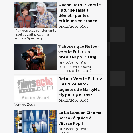
Quand Retour Vers le
Futur se faisait
démolir par les
critiques en France
01/12/2015, 16:00
..."un des plus consternants
navets qu’ait produit la
bande à Spielberg."
7 choses que Retour
vers le Futur 2 a
prédites pour 2015
01/12/2015, 16:00
Robert Zemeckis avait-il
une boule de cristal ?
Retour Vers le Futur 2
: les Nike auto-
laçantes de MartyMc
Fly pour 9 euros !
s
01/12/2015, 16:00
Nom de Zeus !
,
La La Land en Cinéma
n
Karaoké grâce à
a
l'Ecran Pop !
01/12/2015, 16:00