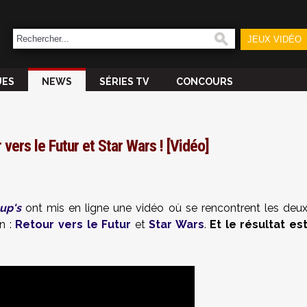
JEUX VIDÉO
UES
NEWS
SÉRIES TV
CONCOURS
vers le Futur et Star Wars ! [Vidéo]
up's
ont mis en ligne une vidéo où se rencontrent les deu
on :
Retour vers le Futur
et
Star Wars
.
Et le résultat es