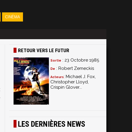
CINÉMA
RETOUR VERS LE FUTUR
: 23 Octobre 1985
Sortie
: Robert Zemeckis
De
: Michael J. Fox,
Acteurs
Christopher Lloyd,
Crispin Glover...
x
t
LES DERNIÈRES NEWS