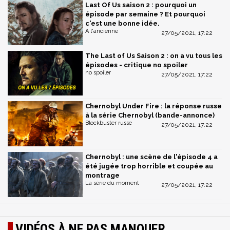
Last Of Us saison 2 : pourquoi un
épisode par semaine ? Et pourquoi
c'est une bonne idée.
A l'ancienne
27/05/2021, 17:22
The Last of Us Saison 2 : on a vu tous les
épisodes - critique no spoiler
no spoiler
27/05/2021, 17:22
Chernobyl Under Fire : la réponse russe
à la série Chernobyl (bande-annonce)
Blockbuster russe
27/05/2021, 17:22
Chernobyl : une scène de l'épisode 4 a
été jugée trop horrible et coupée au
montrage
La série du moment
27/05/2021, 17:22
VIDÉOS À NE PAS MANQUER