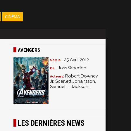
CINÉMA
AVENGERS
: 25 Avril 2012
Sortie
: Joss Whedon
De
: Robert Downey
Acteurs
Jr, Scarlett Johansson,
Samuel L. Jackson...
LES DERNIÈRES NEWS