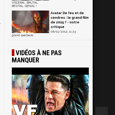
VISCERAL, BRUTAL,
BESTIAL, GENIAL !
s
Avatar De feu et de
2
cendres : le grand film
de 2025 ? - notre
e
critique
06/11/2012, 11:23
grand spectacle
VIDÉOS À NE PAS
MANQUER