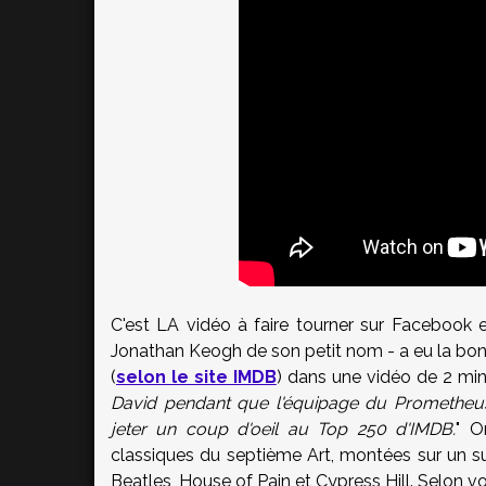
C'est LA vidéo à faire tourner sur Facebook e
Jonathan Keogh de son petit nom - a eu la bonn
(
selon le site IMDB
) dans une vidéo de 2 minu
David pendant que l'équipage du Prometheus 
jeter un coup d'oeil au Top 250 d'IMDB.
" O
classiques du septième Art, montées sur un s
Beatles, House of Pain et Cypress Hill. Selon 