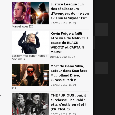
Justice League : un
des réalisateurs
d'Avengers donne son
avis sur la Snyder Cut
06/11/2012, 11:23
Marvel loves DC
Kevin Feige a failli
être viré de MARVEL à
cause de BLACK
WIDOW et CAPTAIN
MARVEL
des femmes super-héros ?
06/11/2012, 11:23
Non mais...
Mort de Geno Silva,
acteur dans Scarface,
Mulholland Drive,
-
Jurassic Park 2
s
06/11/2012, 11:23
à
RIP
e
THE FURIOUS : oui, il
surclasse The Raid 1
e
et 2, c'est bien réel !
e
(CRITIQUE)
06/11/2012, 11:23