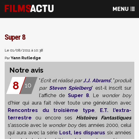
Super 8
Le 01/08/2011 à 10:38
Yann Rutledge
Par
Notre avis
"
Écrit et réalisé par
J.J. Abrams
", "
produit
8
10
par
Steven Spielberg
" est-il inscrit sur
l'affiche de
Super 8
. Le
wonder
boy
d'hier qui aura fa
it
rêver toute une génération avec
Rencontres du troisième type
,
E.T. l'extra-
terrestre
ou encore ses
Histoires Fantastiques
s'associe avec le
wonder
boy
des années 2000, celui
qui aura avec l
a série
Lost, les disparus
six années