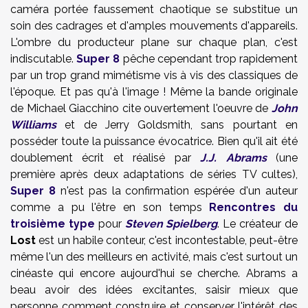
caméra portée faussement chaotique se substitue un
soin des cadrages et d'amples mouvements d'appareils.
L'ombre du producteur plane sur chaque plan, c'est
indiscutable.
Super 8
pêche cependant trop rapidement
par un trop grand mimétisme vis à vis des classiques de
l'époque. Et pas qu'à l'image ! Même la bande originale
de Michael Giacchino cite ouvertement l'oeuvre de
John
Williams
et de Jerry Goldsmith, sans pourtant en
posséder toute la puissance évocatrice. Bien qu'il ait été
doublement écrit et réalisé par
J.J. Abrams
(une
première après deux adaptations de séries TV cultes),
Super 8
n'est pas la confirmation espérée d'un auteur
comme a pu l'être en son temps
Rencontres du
troisième type
pour
Steven Spielberg
. Le créateur de
Lost
est un habile conteur, c'est incontestable, peut-être
même l'un des meilleurs en activité, mais c'est surtout un
cinéaste qui encore aujourd'hui se cherche. Abrams a
beau avoir des idées excitantes, saisir mieux que
personne comment construire et conserver l'intérêt des