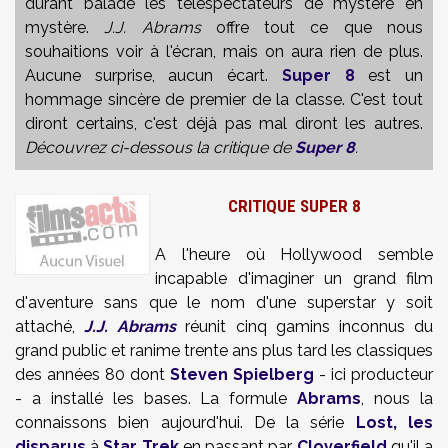
durant baladé les téléspectateurs de mystère en
mystère.
J.J. Abrams
offre tout ce que nous
souhaitions voir à l'écran, mais on aura rien de plus.
Aucune surprise, aucun écart.
Super 8
est un
hommage sincère de premier de la classe. C'est tout
diront certains, c'est déjà pas mal diront les autres.
Découvrez ci-dessous la critique de
Super 8
.
CRITIQUE SUPER 8
A l'heure où Hollywood semble
incapable d'imaginer un grand film
d'aventure sans que le nom d'une superstar y soit
attaché,
J.J. Abrams
réunit cinq gamins inconnus du
grand public et ranime trente ans plus tard les classiques
des années 80 dont
Steven Spielberg
- ici producteur
- a installé les bases. La formule
Abrams
, nous la
connaissons bien aujourd'hui. De la série
Lost, les
disparus
à
Star Trek
en passant par
Cloverfield
qu'il a