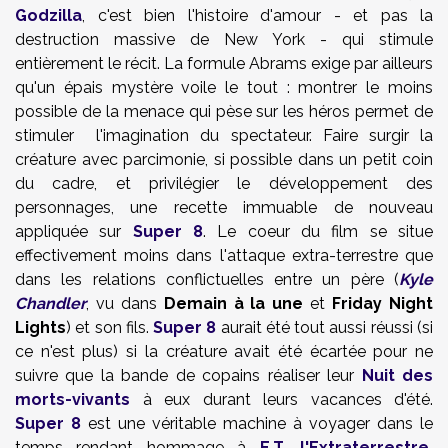
Godzilla
, c'est bien l'histoire d'amour - et pas la
destruction massive de New York - qui stimule
entièrement le récit. La formule Abrams exige par ailleurs
qu'un épais mystère voile le tout : montrer le moins
possible de la menace qui pèse sur les héros permet de
stimuler l'imagination du spectateur. Faire surgir la
créature avec parcimonie, si possible dans un petit coin
du cadre, et privilégier le développement des
personnages, une recette immuable de nouveau
appliquée sur
Super 8
. Le coeur du film se situe
effectivement moins dans l'attaque extra-terrestre que
dans les relations conflictuelles entre un père (
Kyle
Chandler
, vu dans
Demain à la une
et
Friday Night
Lights
) et son fils.
Super 8
aurait été tout aussi réussi (si
ce n'est plus) si la créature avait été écartée pour ne
suivre que la bande de copains réaliser leur
Nuit des
morts-vivants
à eux durant leurs vacances d'été.
Super 8
est une véritable machine à voyager dans le
temps rendant hommage à
E.T. l'Extraterrestre
,