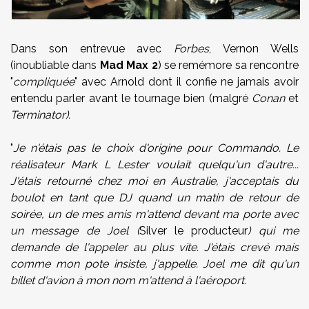
Dans son entrevue avec
Forbes
, Vernon Wells
(inoubliable dans
Mad Max 2
) se remémore sa rencontre
"
compliquée
" avec Arnold dont il confie ne jamais avoir
entendu parler avant le tournage bien (malgré
Conan
et
Terminator).
"
Je n'étais pas le choix d'origine pour Commando. Le
réalisateur Mark L Lester voulait quelqu'un d'autre...
J'étais retourné chez moi en Australie, j'acceptais du
boulot en tant que DJ quand un matin de retour de
soirée, un de mes amis m'attend devant ma porte avec
un message de Joel (
Silver le producteur
) qui me
demande de l'appeler au plus vite. J'étais crevé mais
comme mon pote insiste, j'appelle. Joel me dit qu'un
billet d'avion à mon nom m'attend à l'aéroport.