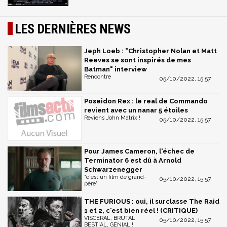
LES DERNIÈRES NEWS
Jeph Loeb : "Christopher Nolan et Matt
Reeves se sont inspirés de mes
Batman" interview
Rencontre
05/10/2022, 15:57
Poseidon Rex : le real de Commando
revient avec un nanar 5 étoiles
Reviens John Matrix !
05/10/2022, 15:57
Pour James Cameron, l'échec de
Terminator 6 est dû à Arnold
Schwarzenegger
"c'est un film de grand-
05/10/2022, 15:57
père"
THE FURIOUS : oui, il surclasse The Raid
1 et 2, c'est bien réel ! (CRITIQUE)
VISCERAL, BRUTAL,
05/10/2022, 15:57
BESTIAL, GENIAL !