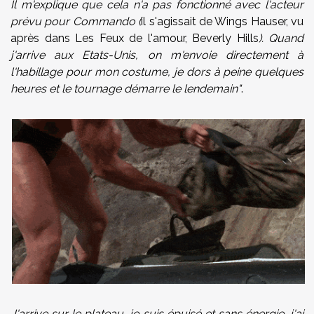
Il m'explique que cela n'a pas fonctionné avec l'acteur
prévu pour Commando (
il s'agissait de Wings Hauser, vu
après dans Les Feux de l'amour, Beverly Hills
). Quand
j'arrive aux Etats-Unis, on m'envoie directement à
l'habillage pour mon costume, je dors à peine quelques
heures et le tournage démarre le lendemain"
.
J'arrive sur le plateau, je suis épuisé et sans énergie, j'ai