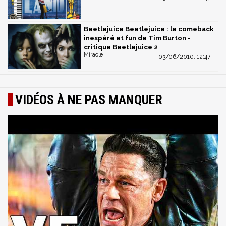
Beetlejuice Beetlejuice : le comeback
inespéré et fun de Tim Burton -
critique Beetlejuice 2
Miracle
03/06/2010, 12:47
VIDÉOS À NE PAS MANQUER