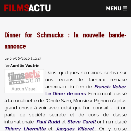
Dinner for Schmucks : la nouvelle bande-
annonce
Le 03/06/2010 à 12:47
Aurélie Vautrin
Par
Dans quelques semaines sortira sur
nos écrans le fameux remake
américain du film de
Francis Veber
,
Le Dîner de cons
. Forcément, passé
à la moulinette de l'Oncle Sam, Monsieur Pignon n'a plus
grand chose à voir avec celui que l'on connaît - ici on
parle de société secrète et de cons de classe
internationale.
Paul Rudd
et
Steve Carell
ont remplacé
Thierry Lhermitte
et
Jacques Villeret
... On y croise