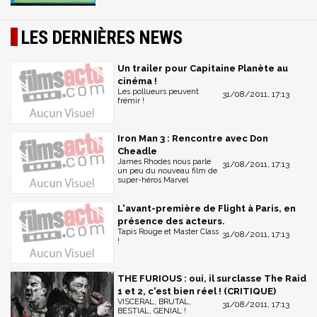
LES DERNIÈRES NEWS
Un trailer pour Capitaine Planète au
cinéma !
Les pollueurs peuvent
31/08/2011, 17:13
frémir !
Iron Man 3 : Rencontre avec Don
Cheadle
James Rhodes nous parle
31/08/2011, 17:13
un peu du nouveau film de
super-héros Marvel
L'avant-première de Flight à Paris, en
présence des acteurs.
Tapis Rouge et Master Class
31/08/2011, 17:13
!
THE FURIOUS : oui, il surclasse The Raid
1 et 2, c'est bien réel ! (CRITIQUE)
VISCERAL, BRUTAL,
31/08/2011, 17:13
BESTIAL, GENIAL !