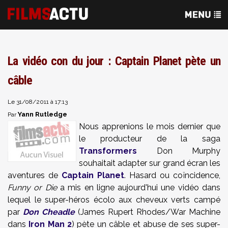
La vidéo con du jour : Captain Planet pète un
câble
Le 31/08/2011 à 17:13
Yann Rutledge
Par
Nous apprenions le mois dernier que
le producteur de la saga
Transformers
Don
Murphy
souhaitait adapter sur grand écran les
aventures de
Captain Planet
. Hasard ou coïncidence,
Funny or Die
a mis en ligne aujourd'hui une vidéo dans
lequel le super-héros écolo aux cheveux verts campé
par
Don Cheadle
(James Rupert Rhodes/War Machine
dans
Iron Man 2
) pète un câble et abuse de ses super-