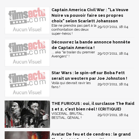
Captain America Civil War : "La Veuve
Noire va pouvoir faire ses propres
choix" selon Scarlett Johansson
Elle ne prendra pas part à la
29/07/2011, 18:04
confrontation des deux
super-héros !
Découvrez la bande annonce honnête
de Captain America !
... aka "le trailer du premier
29/07/2011, 18:04
Avengers" !
Star Wars : le spin-off sur Boba Fett
serait un western par Joe Johnston !
Voilà qui devrait ravir les
29/07/2011, 18:04
fans !
THE FURIOUS : oui, il surclasse The Raid
1 et 2, c'est bien réel ! (CRITIQUE)
VISCERAL, BRUTAL,
29/07/2011, 18:04
BESTIAL, GENIAL !
Avatar De feu et de cendres : le grand