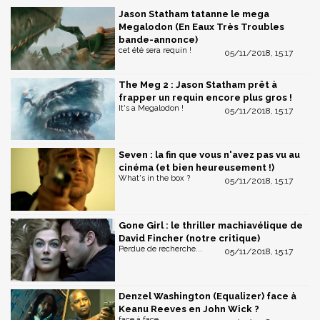
Jason Statham tatanne le mega
Megalodon (En Eaux Très Troubles
bande-annonce)
cet été sera requin !
05/11/2018, 15:17
The Meg 2 : Jason Statham prêt à
frapper un requin encore plus gros !
It's a Megalodon !
05/11/2018, 15:17
Seven : la fin que vous n'avez pas vu au
cinéma (et bien heureusement !)
What's in the box ?
05/11/2018, 15:17
Gone Girl : le thriller machiavélique de
David Fincher (notre critique)
Perdue de recherche...
05/11/2018, 15:17
Denzel Washington (Equalizer) face à
Keanu Reeves en John Wick ?
face à face