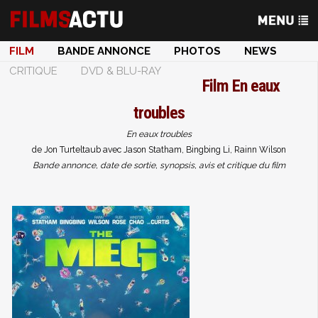
FILM
BANDE ANNONCE
PHOTOS
NEWS
CRITIQUE
DVD & BLU-RAY
Film
En eaux
troubles
En eaux troubles
de Jon Turteltaub avec Jason Statham, Bingbing Li, Rainn Wilson
Bande annonce, date de sortie, synopsis, avis et critique du film