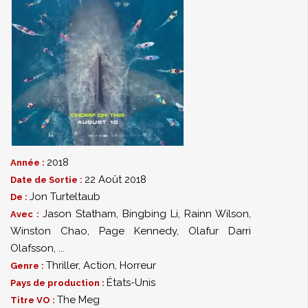
2018
Année :
22 Août 2018
Date de Sortie :
Jon Turteltaub
De :
Jason Statham
,
Bingbing Li
,
Rainn Wilson
,
Avec :
Winston Chao
,
Page Kennedy
,
Olafur Darri
Olafsson
,
...
Thriller
,
Action
,
Horreur
Genre :
États-Unis
Pays de production :
The Meg
Titre VO :