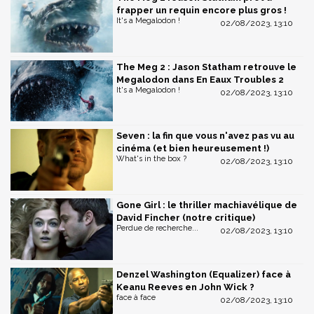
frapper un requin encore plus gros !
It's a Megalodon !
02/08/2023, 13:10
The Meg 2 : Jason Statham retrouve le
Megalodon dans En Eaux Troubles 2
It's a Megalodon !
02/08/2023, 13:10
Seven : la fin que vous n'avez pas vu au
cinéma (et bien heureusement !)
What's in the box ?
02/08/2023, 13:10
Gone Girl : le thriller machiavélique de
David Fincher (notre critique)
Perdue de recherche...
02/08/2023, 13:10
Denzel Washington (Equalizer) face à
Keanu Reeves en John Wick ?
face à face
02/08/2023, 13:10