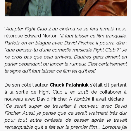
"
Adapter Fight Club 2 au cinéma ne se fera jamais
" nous
rétorque Edward Norton. "
Il faut laisser ce film tranquille.
Parfois on en blague avec David Fincher. Il pourra dire :
"que penses-tu d’une comédie musicale Fight Club ?" Je
ne crois pas que cela arrivera. D’autres gens aiment en
parler cependant ou lancer la rumeur. C’est certainement
le signe qu’il faut laisser ce film tel qu’il est.
"
De son côté l'auteur
Chuck Palahniuk
s'était dit partant
à la sortie de Fight Club 2 en 2016 de collaborer à
nouveau avec David Fincher. A
Konbini
, il avait déclaré :
"
Ce serait super de travailler à nouveau avec David
Fincher. Aussi, je pense que ce serait vraiment très dur
pour tout autre cinéaste de passer après le travail
remarquable qu’il a fait sur le premier film
....
Lorsque j’ai