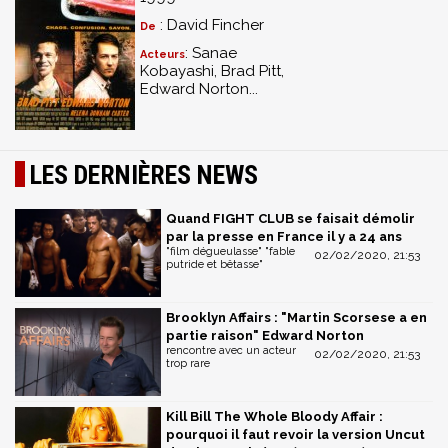
: David Fincher
De
: Sanae
Acteurs
Kobayashi, Brad Pitt,
Edward Norton...
LES DERNIÈRES NEWS
Quand FIGHT CLUB se faisait démolir
par la presse en France il y a 24 ans
"film dégueulasse" "fable
02/02/2020, 21:53
putride et bêtasse"
Brooklyn Affairs : "Martin Scorsese a en
partie raison" Edward Norton
rencontre avec un acteur
02/02/2020, 21:53
trop rare
Kill Bill The Whole Bloody Affair :
pourquoi il faut revoir la version Uncut