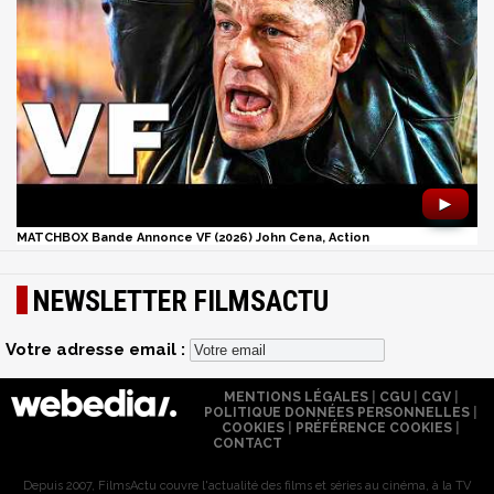
►
MATCHBOX Bande Annonce VF (2026) John Cena, Action
NEWSLETTER FILMSACTU
Votre adresse email :
MENTIONS LÉGALES
|
CGU
|
CGV
|
POLITIQUE DONNÉES PERSONNELLES
|
COOKIES
|
PRÉFÉRENCE COOKIES
|
CONTACT
Depuis 2007, FilmsActu couvre l'actualité des films et séries au cinéma, à la TV