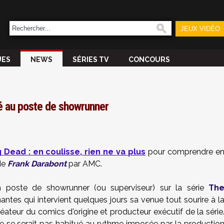
JEUX VIDÉO
UES
NEWS
SÉRIES TV
CONCOURS
é au poste de showrunner
 Dead : en coulisse, rien ne va plus
pour comprendre
e
 de
Frank Darabont
par AMC.
on poste de
showrunner
(ou superviseur) sur la série
Th
ntes qui intervient quelques jours sa venue tout sourire à l
créateur du comics d'origine et producteur exécutif de la série
ne se serait pas habitué au rythme imposée par la productio