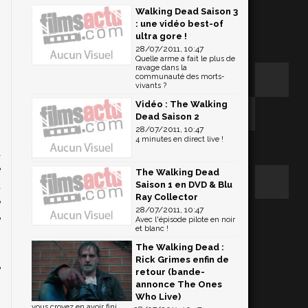
Walking Dead Saison 3
: une vidéo best-of
ultra gore !
28/07/2011, 10:47
Quelle arme a fait le plus de
ravage dans la
communauté des morts-
vivants ?
Vidéo : The Walking
Dead Saison 2
28/07/2011, 10:47
4 minutes en direct live !
a
e
The Walking Dead
t
Saison 1 en DVD & Blu
Ray Collector
e
28/07/2011, 10:47
e
Avec l'épisode pilote en noir
et blanc !
The Walking Dead :
Rick Grimes enfin de
e
retour (bande-
s
annonce The Ones
Who Live)
n
vous croyez en avoir fini