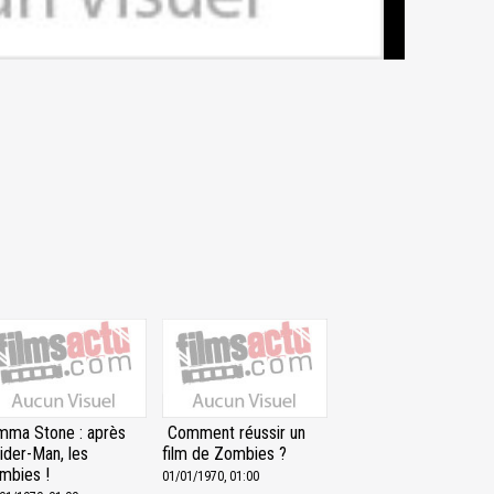
mma Stone : après
Comment réussir un
ider-Man, les
film de Zombies ?
mbies !
01/01/1970, 01:00