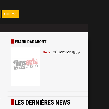
CINÉMA
FRANK DARABONT
: 28 Janvier 1959
Né le
n
e
a
LES DERNIÈRES NEWS
.
n