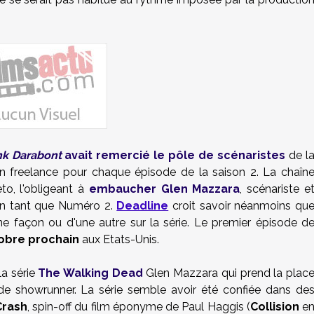
nk Darabont
avait remercié le pôle de scénaristes
de l
n freelance pour chaque épisode de la saison 2. La chaîn
o, l'obligeant à
embaucher Glen Mazzara
, scénariste e
en tant que Numéro 2.
Deadline
croit savoir néanmoins qu
ne façon ou d'une autre sur la série.
Le premier épisode d
obre prochain
aux Etats-Unis.
a série
The Walking Dead
Glen Mazzara qui prend la plac
e showrunner.
La série semble avoir été confiée dans de
Crash
, spin-off du film éponyme de
Paul Haggis
(
Collision
e