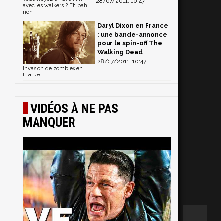
28/07/2011, 10:47
5
avec les walkers ? Eh bah
non
Daryl Dixon en France
: une bande-annonce
s
pour le spin-off The
Walking Dead
28/07/2011, 10:47
Invasion de zombies en
France
VIDÉOS À NE PAS
MANQUER