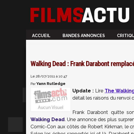
ACCUEIL
BANDES ANNONCES
CRITIQ
Walking Dead : Frank Darabont remplac
Le 28/07/2011 à 10:47
Yann Rutledge
Par
Update :
Lire
The Walking
détail les raisons du renvoi
Frank Darabont
quitte s
Walking Dead
. Une annonce des plus surprena
Comic
-Con aux côtés de Robert
Kirkman
, le 
Selon les échos rapportés ici et là, Darabont 