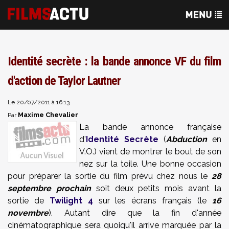
Identité secrète : la bande annonce VF du film
d'action de Taylor Lautner
Le 20/07/2011 à 16:13
Maxime Chevalier
Par
La bande annonce française
d'
Identité Secrète
(
Abduction
en
V.O.) vient de montrer le bout de son
nez sur la toile. Une bonne occasion
pour préparer la sortie du film prévu chez nous le
28
septembre prochain
soit deux petits mois avant la
sortie de
Twilight 4
sur les écrans français (le
16
novembre
). Autant dire que la fin d'année
cinématographique sera quoiqu'il arrive marquée par la