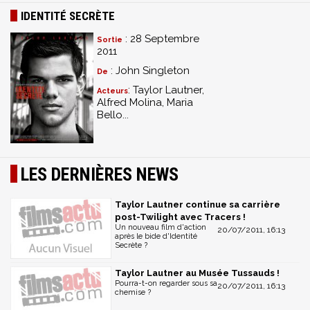
IDENTITÉ SECRÈTE
: 28 Septembre
Sortie
2011
: John Singleton
De
: Taylor Lautner,
Acteurs
Alfred Molina, Maria
Bello...
LES DERNIÈRES NEWS
Taylor Lautner continue sa carrière
post-Twilight avec Tracers !
Un nouveau film d'action
20/07/2011, 16:13
après le bide d'Identité
Secrète ?
Taylor Lautner au Musée Tussauds !
Pourra-t-on regarder sous sa
20/07/2011, 16:13
chemise ?