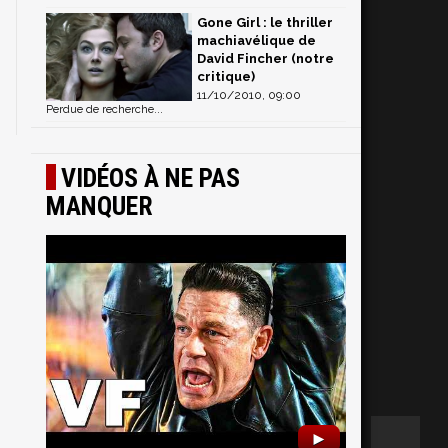
Gone Girl : le thriller
machiavélique de
David Fincher (notre
critique)
11/10/2010, 09:00
Perdue de recherche...
VIDÉOS À NE PAS
MANQUER
►