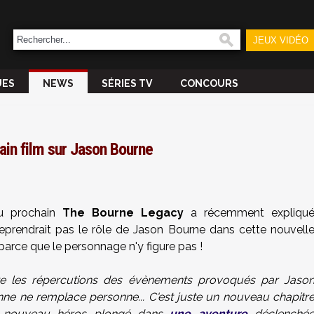
JEUX VIDÉO
UES
NEWS
SÉRIES TV
CONCOURS
ain film sur Jason Bourne
 du prochain
The Bourne Legacy
a récemment expliqu
eprendrait pas le rôle de Jason Bourne dans cette nouvell
parce que le personnage n'y figure pas !
late les répercutions des évènements provoqués par Jaso
nne ne remplace personne... C'est juste un nouveau chapitr
un nouveau héros plongé dans
une aventure
déclenché