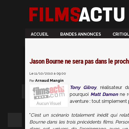
ACCUEIL
BANDES ANNONCES
CRITIQ
Jason Bourne ne sera pas dans le proch
Le 11/10/2010 à 09:00
Arnaud Mangin
Par
Tony Gilroy
, réalisateur
pourquoi
Matt Damon
ne r
aventure : tout simplement 
"
C'est un scénario totalement inédit qui re
Bourne dans les trois précédents films. Perso
dans cet univers de l'espionnage avec 