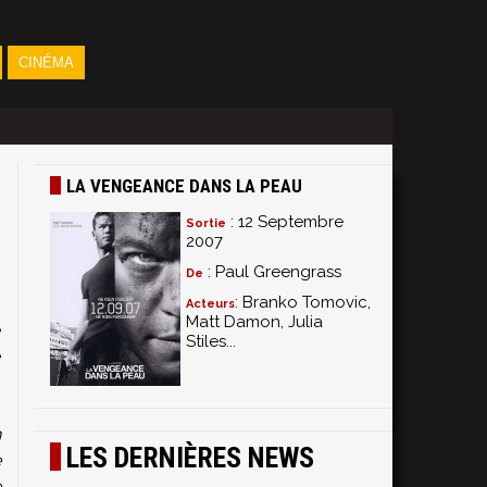
CINÉMA
LA VENGEANCE DANS LA PEAU
: 12 Septembre
Sortie
2007
: Paul Greengrass
De
: Branko Tomovic,
Acteurs
Matt Damon, Julia
é
Stiles...
e
n
LES DERNIÈRES NEWS
e
e