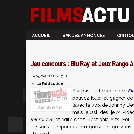
ACCUEIL
BANDES ANNONCES
CRITIQ
Jeu concours : Blu Ray et Jeux Rango à
Le 05/08/2011 à 17:32
La Rédaction
Par
Y'a pas de lézard chez
Fi
pouvez jouer et gagner de
(avec la voix de Johnny Dep
mais aussi des jeux vid
Interactive
et édité chez Electronic Arts. Pour p
dessous et répondez aux questions qui vous s
chance !