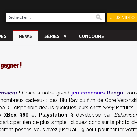
JEUX VIDÉO
UES
NEWS
SÉRIES TV
CONCOURS
 gagner !
lmsactu
! Grâce à notre grand
jeu concours
Rango
, vou
 nombreux cadeaux : des Blu Ray du film de Gore Verbinsk
p !) - disponible depuis quelques jours chez
Sony
Pictures 
éo
XBox 360
et
Playstation 3
développé par
Behaviou
articiper, rien de plus simple : cliquez donc sur la photo ci
eront posées. Vous avez jusqu'au 19 août pour tenter votr