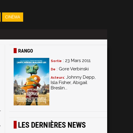
CINÉMA
RANGO
: 23 Mars 2011
Sortie
: Gore Verbinski
De
: Johnny Depp,
Acteurs
Isla Fisher, Abigail
Breslin...
s
i
-
r
-
LES DERNIÈRES NEWS
e