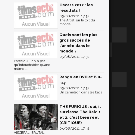
Oscars 2012 : les
résultats !
05/08/2011, 17:32
The Artist sur le toit du
monde ...
Quels sont les plus
gros succès de
l'année dans le
monde ?
05/08/2011, 17:32
Parce qu'il n'y a pas
qu'Intouchables quand
même ...
Rango en DVD et Blu-
ray
05/08/2011, 17:32
Un caméléon dans les bacs
THE FURIOUS : oui, il
surclasse The Raid 1
et 2, c'est bien réel !
(CRITIQUE)
05/08/2011, 17:32
VISCERAL, BRUTAL,