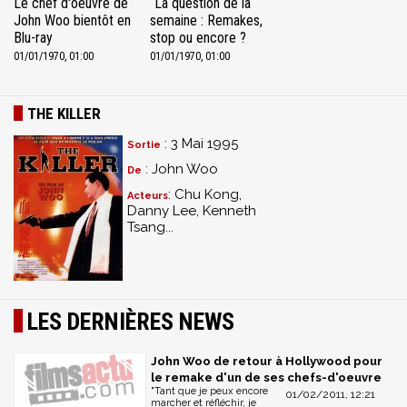
Le chef d'oeuvre de
La question de la
John Woo bientôt en
semaine : Remakes,
Blu-ray
stop ou encore ?
01/01/1970, 01:00
01/01/1970, 01:00
THE KILLER
: 3 Mai 1995
Sortie
: John Woo
De
: Chu Kong,
Acteurs
Danny Lee, Kenneth
Tsang...
LES DERNIÈRES NEWS
John Woo de retour à Hollywood pour
le remake d'un de ses chefs-d'oeuvre
"Tant que je peux encore
01/02/2011, 12:21
marcher et réfléchir, je