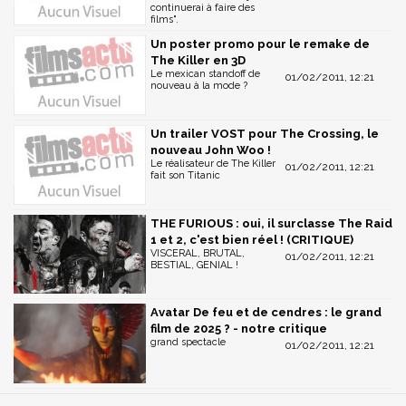
continuerai à faire des
films".
Un poster promo pour le remake de
The Killer en 3D
Le mexican standoff de
01/02/2011, 12:21
nouveau à la mode ?
Un trailer VOST pour The Crossing, le
nouveau John Woo !
Le réalisateur de The Killer
01/02/2011, 12:21
fait son Titanic
THE FURIOUS : oui, il surclasse The Raid
1 et 2, c'est bien réel ! (CRITIQUE)
VISCERAL, BRUTAL,
01/02/2011, 12:21
BESTIAL, GENIAL !
Avatar De feu et de cendres : le grand
film de 2025 ? - notre critique
grand spectacle
01/02/2011, 12:21