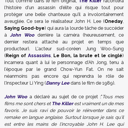
Tout comme
dans
le film original
,
The Killer
racontera
l'histoire
d'
un assassin
d'élite
qui
risque tout
pour
protéger
une belle chanteuse
qu'il
a
involontairement
aveuglée
.
Ce sera le réalisateur
John
H.
Lee
(
Oneday
,
Saying Good-bye
)
qui aura la lourde tâche de succéder
à
John Woo
derrière la caméra (heureusement, ce
dernier restera attaché au projet en temps que
producteur). L'acteur sud-coréen
Jung Woo
-
Sung
(
Reign of
Assassins
,
Le Bon
, la
brute et le cinglé
)
incarnera quant à lui le personnage d'Ah Jong, tenu à
l'époque par le grand Chow-Yun Fat. On ne sait
néanmoins pas encore qui reprendra le rôle de
l'inspecteur Li Ying (
Danny Lee
dans le film de 1989).
John Woo
a déclaré au sujet de ce projet :
"
Tous
mes
films
me sont chers
et
The Killer
est
vraiment
un de mes
favoris
.
Je suis ravi
de
pouvoir le réinventer
dans ce
remake en
langue anglaise. Surtout lorsque je sais
qu'il
est
entre les
mains
de
l'
incroyable
John
H.
Lee
qui