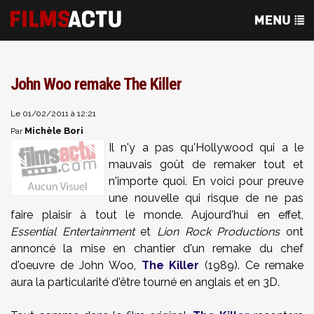
John Woo remake The Killer
Le 01/02/2011 à 12:21
Michèle Bori
Par
Il n'y a pas qu'Hollywood qui a le
mauvais goût de remaker tout et
n'importe quoi. En voici pour preuve
une nouvelle qui risque de ne pas
faire plaisir à tout le monde.
Aujourd'hui en effet,
Essential
Entertainment
et
Lion
Rock
Productions
ont
annoncé la mise en chantier d'un remake du chef
d'oeuvre de
John
Woo,
The Killer
(
1
989). Ce remake
aura la particularité d'être tourné
en anglais
et
en
3D
.