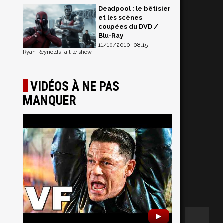
Deadpool : le bêtisier
et les scènes
coupées du DVD /
Blu-Ray
11/10/2010, 08:15
Ryan Reynolds fait le show !
VIDÉOS À NE PAS
MANQUER
►