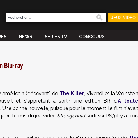
JEUX VIDÉO
UES
NEWS
SÉRIES TV
CONCOURS
n Blu-ray
ay américain (décevant) de
The Killer
, Vivendi et la Weinstei
vert et s'apprêtent à sortir une édition BR d'
A tout
d
. Une bonne nouvelle, puisque pour le moment, le film n'avai
qu'en bonus du jeu vidéo
Strangehold
sorti sur PS3 il y a troi
n'a été dévoilée. Pour rappel, le Blu-ray
Region free
de
Th