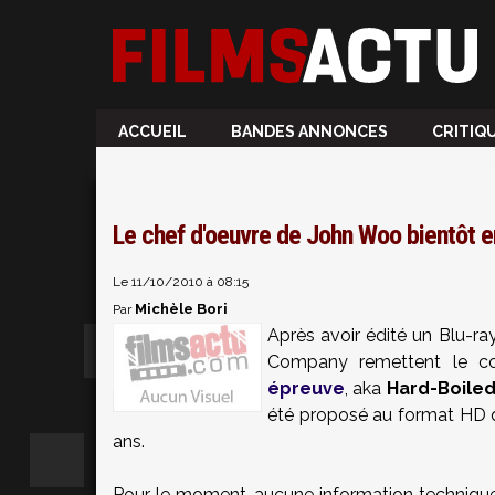
ACCUEIL
BANDES ANNONCES
CRITIQ
Le chef d'oeuvre de John Woo bientôt e
Le 11/10/2010 à 08:15
Michèle Bori
Par
Après avoir édité un Blu-r
Company remettent le cou
épreuve
, aka
Hard-Boile
été proposé au format HD 
ans.
Pour le moment, aucune information technique 