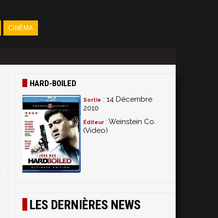
CINÉMA
HARD-BOILED
: 14 Décembre
Sortie
2010
: Weinstein Co.
Éditeur
(Video)
n
e
t
s
LES DERNIÈRES NEWS
e