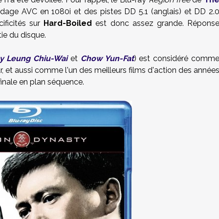
dage AVC en 1080i et des pistes DD 5.1 (anglais) et DD 2.
cificités sur
Hard-Boiled
est donc assez grande. Répons
tie du disque.
y Leung Chiu-Wai
et
Chow Yun-Fat
) est considéré comm
 et aussi comme l'un des meilleurs films d'action des année
finale en plan séquence.