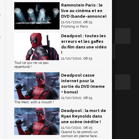
Rammstein Paris : le
0
live au cinéma et en
e
DVD (bande-annonce)
11/10/2010, 08:15
Frühling in Paris
Deadpool : toutes les
e
erreurs et les gaffes
s
du film dans une vidéo
!
11/10/2010, 08:15
Tout ce qui ne va pas
répertorié !
Deadpool casse
internet pour la
sortie du DVD (meme
+ bonus)
11/10/2010, 08:15
The Merc with a mouth !
Deadpool : la mort de
Ryan Reynolds dans
une scène inédite !
11/10/2010, 08:15
Quand tu te prends un
camion en pleine face...