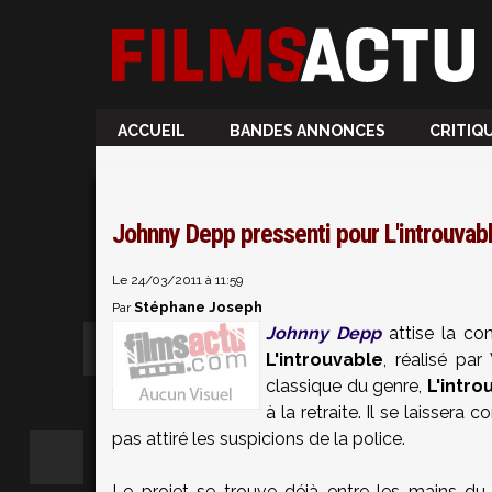
ACCUEIL
BANDES ANNONCES
CRITIQ
Johnny Depp pressenti pour L'introuvab
Le 24/03/2011 à 11:59
Stéphane Joseph
Par
Johnny Depp
attise la co
L'introuvable
, réalisé pa
classique du genre,
L'intro
à la retraite. Il se laisser
pas attiré les suspicions de la police.
Le projet se trouve déjà entre les mains du 