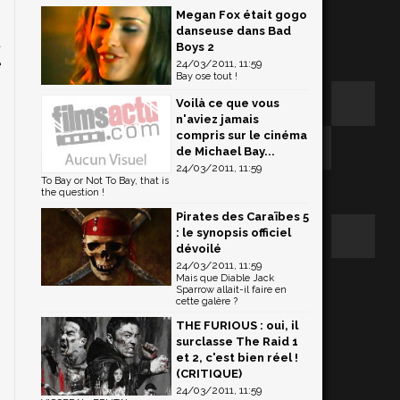
Megan Fox était gogo
.
danseuse dans Bad
u
Boys 2
e
24/03/2011, 11:59
Bay ose tout !
Voilà ce que vous
n'aviez jamais
compris sur le cinéma
de Michael Bay...
24/03/2011, 11:59
To Bay or Not To Bay, that is
the question !
Pirates des Caraïbes 5
: le synopsis officiel
dévoilé
24/03/2011, 11:59
Mais que Diable Jack
Sparrow allait-il faire en
cette galère ?
THE FURIOUS : oui, il
surclasse The Raid 1
et 2, c'est bien réel !
(CRITIQUE)
24/03/2011, 11:59