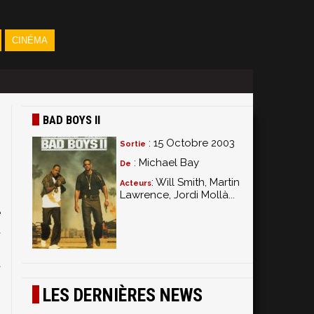
CINÉMA
BAD BOYS II
: 15 Octobre 2003
Sortie
: Michael Bay
De
: Will Smith, Martin
Acteurs
Lawrence, Jordi Mollà...
e
d
e
a
LES DERNIÈRES NEWS
b