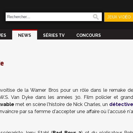
JEUX VIDÉO
UES
NEWS
SÉRIES TV
CONCOURS
le
nvoitise de la Warner Bros pour un rôle dans le remake d
r W.S. Van Dyke dans les années 30. Film policier et gran
uvable
met en scène l'histoire de Nick Charles, un
détectiv
a convaincre par sa femme d'accepter une affaire où l'accusé n'
scénariste Jerry Stahl (
Bad Boys 2
) et du réalisateur
Ro