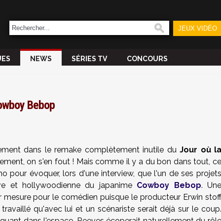
JEUX VIDÉO
UES
NEWS
SÉRIES TV
CONCOURS
Cowboy Bebop
ement dans le remake complètement inutile du
Jour où l
hement, on s'en fout ! Mais comme il y a du bon dans tout, c
mo pour évoquer, lors d'une interview, que l'un de ses projet
 live et hollywoodienne du japanime
Cowboy Bebop
. Un
ur mesure pour le comédien puisque le producteur Erwin stof
availlé qu'avec lui et un scénariste serait déjà sur le coup
iguant dans l'espace, Reeves écoperait naturellement du rôl