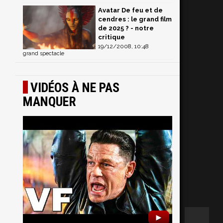
Avatar De feu et de
cendres : le grand film
de 2025 ? - notre
critique
19/12/2008, 10:48
grand spectacle
VIDÉOS À NE PAS
MANQUER
►