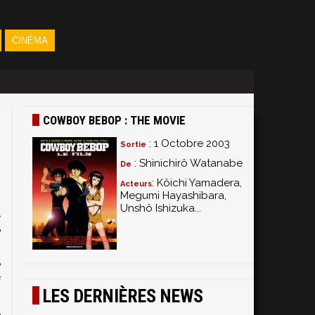
CINÉMA
COWBOY BEBOP : THE MOVIE
: 1 Octobre 2003
Sortie
: Shinichirô Watanabe
De
: Kôichi Yamadera,
Acteurs
Megumi Hayashibara,
Unshô Ishizuka...
a
e
s
e
f
LES DERNIÈRES NEWS
.
e