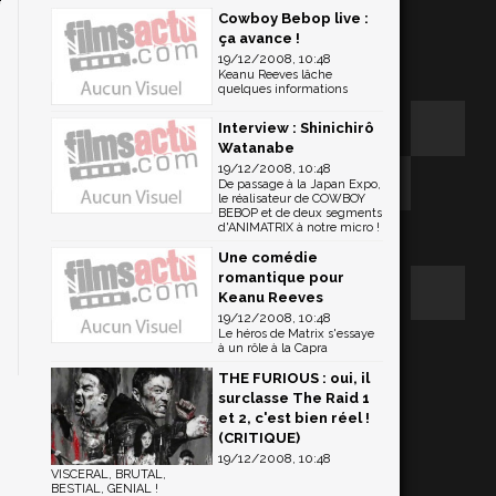
Cowboy Bebop live :
ça avance !
19/12/2008, 10:48
Keanu Reeves lâche
quelques informations
Interview : Shinichirô
Watanabe
19/12/2008, 10:48
De passage à la Japan Expo,
le réalisateur de COWBOY
BEBOP et de deux segments
d'ANIMATRIX à notre micro !
Une comédie
romantique pour
Keanu Reeves
19/12/2008, 10:48
Le héros de Matrix s'essaye
à un rôle à la Capra
THE FURIOUS : oui, il
surclasse The Raid 1
et 2, c'est bien réel !
(CRITIQUE)
19/12/2008, 10:48
VISCERAL, BRUTAL,
BESTIAL, GENIAL !