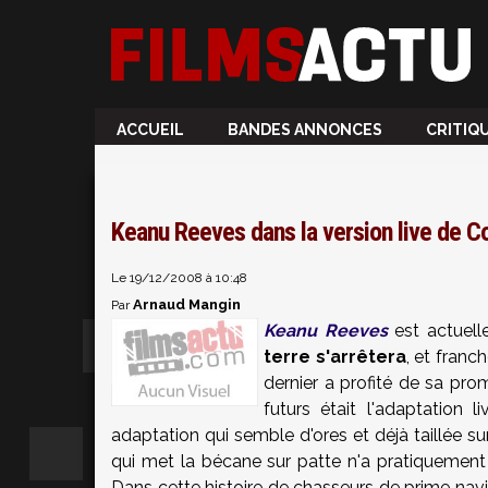
ACCUEIL
BANDES ANNONCES
CRITIQ
Keanu Reeves dans la version live de 
Le 19/12/2008 à 10:48
Arnaud Mangin
Par
Keanu Reeves
est actuell
terre s'arrêtera
, et franc
dernier a profité de sa pro
futurs était l'adaptation
adaptation qui semble d'ores et déjà taillée s
qui met la bécane sur patte n'a pratiquement tr
Dans cette histoire de chasseurs de prime nav