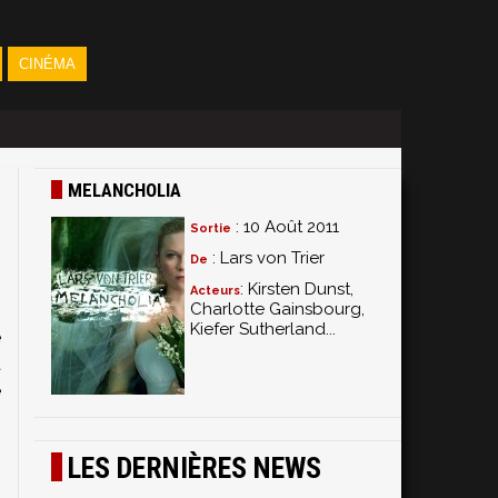
CINÉMA
MELANCHOLIA
: 10 Août 2011
Sortie
: Lars von Trier
De
: Kirsten Dunst,
Acteurs
Charlotte Gainsbourg,
Kiefer Sutherland...
e
a
e
LES DERNIÈRES NEWS
s