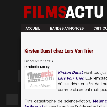
ACCUEIL
BANDES ANNONCES
CRITIQ
Kirsten Dunst chez Lars Von Trier
Le 16/04/2010 à 19:19
Elodie Leroy
Par
Kirsten Dunst
vient tout jus
Lars Von Trier
. Elle rempla
dû se désister afin de t
commercialement mais peut-
Film catastrophe de science-fiction,
Melanc
Antichrist
et sera tourné en Suède entre juille