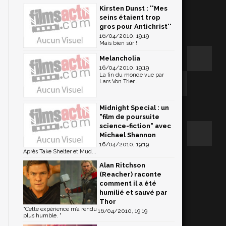
Kirsten Dunst : ''Mes
,
seins étaient trop
gros pour Antichrist''
16/04/2010, 19:19
Mais bien sûr !
Melancholia
16/04/2010, 19:19
La fin du monde vue par
Lars Von Trier...
Midnight Special : un
"film de poursuite
science-fiction" avec
Michael Shannon
16/04/2010, 19:19
Après Take Shelter et Mud...
Alan Ritchson
(Reacher) raconte
comment il a été
humilié et sauvé par
Thor
"Cette expérience m’a rendu
16/04/2010, 19:19
plus humble. "