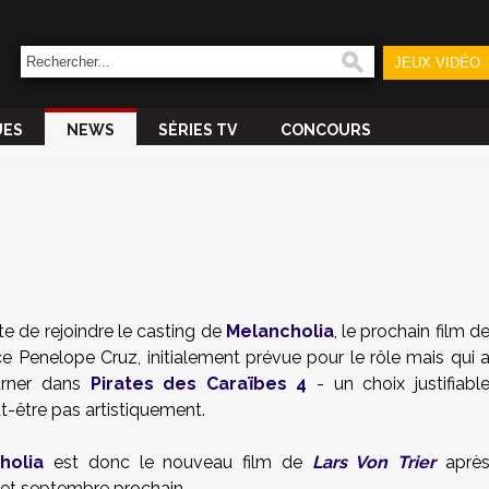
JEUX VIDÉO
UES
NEWS
SÉRIES TV
CONCOURS
te de rejoindre le casting de
Melancholia
, le prochain film d
ce Penelope Cruz, initialement prévue pour le rôle mais qui 
ourner dans
Pirates des Caraïbes 4
- un choix justifiabl
être pas artistiquement.
holia
est donc le nouveau film de
Lars Von Trier
aprè
t et septembre prochain.