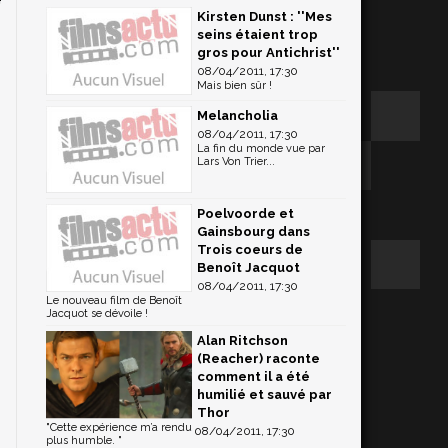
Kirsten Dunst : ''Mes
s
seins étaient trop
gros pour Antichrist''
08/04/2011, 17:30
Mais bien sûr !
Melancholia
08/04/2011, 17:30
La fin du monde vue par
Lars Von Trier...
Poelvoorde et
Gainsbourg dans
Trois coeurs de
Benoît Jacquot
08/04/2011, 17:30
Le nouveau film de Benoît
Jacquot se dévoile !
Alan Ritchson
(Reacher) raconte
comment il a été
humilié et sauvé par
Thor
"Cette expérience m’a rendu
08/04/2011, 17:30
plus humble. "