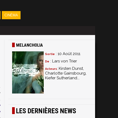
CINÉMA
MELANCHOLIA
: 10 Août 2011
Sortie
: Lars von Trier
De
: Kirsten Dunst,
Acteurs
Charlotte Gainsbourg,
Kiefer Sutherland...
s
a
e
a
e
LES DERNIÈRES NEWS
e
e