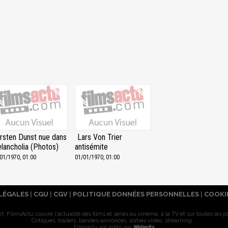
irsten Dunst nue dans
Lars Von Trier
lancholia (Photos)
antisémite
01/1970, 01:00
01/01/1970, 01:00
LÉGALES
|
CGU
|
CGV
|
POLITIQUE DONNÉES PERSONNELLES
|
COOKI
7, FilmsActu couvre l'actualité des films et séries au cinéma, à la TV et sur toutes les p
Critiques, trailers, bandes-annonces, sorties vidéo, streaming...
Filmsactu est édité par
Webedia