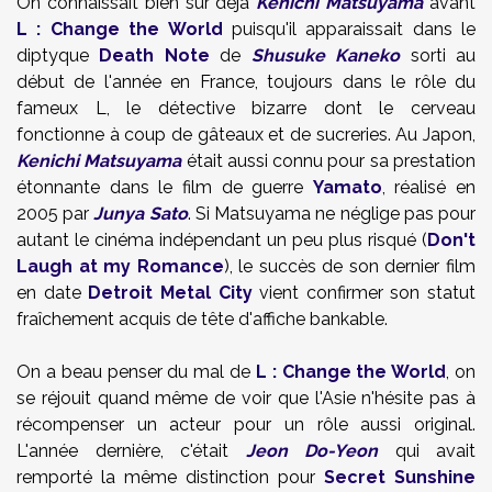
On connaissait bien sûr déjà
Kenichi Matsuyama
avant
L : Change the World
puisqu'il apparaissait dans le
diptyque
Death Note
de
Shusuke Kaneko
sorti au
début de l'année en France, toujours dans le rôle du
fameux L, le détective bizarre dont le cerveau
fonctionne à coup de gâteaux et de sucreries. Au Japon,
Kenichi Matsuyama
était aussi connu pour sa prestation
étonnante dans le film de guerre
Yamato
, réalisé en
2005 par
Junya Sato
. Si Matsuyama ne néglige pas pour
autant le cinéma indépendant un peu plus risqué (
Don't
Laugh at my Romance
), le succès de son dernier film
en date
Detroit Metal City
vient confirmer son statut
fraîchement acquis de tête d'affiche bankable.
On a beau penser du mal de
L : Change the World
, on
se réjouit quand même de voir que l'Asie n'hésite pas à
récompenser un acteur pour un rôle aussi original.
L'année dernière, c'était
Jeon Do-Yeon
qui avait
remporté la même distinction pour
Secret Sunshine