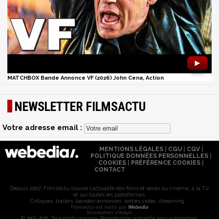
►
MATCHBOX Bande Annonce VF (2026) John Cena, Action
NEWSLETTER FILMSACTU
Votre adresse email :
MENTIONS LÉGALES
|
CGU
|
CGV
|
POLITIQUE DONNÉES PERSONNELLES
|
COOKIES
|
PRÉFÉRENCE COOKIES
|
CONTACT
Depuis 2007, FilmsActu couvre l'actualité des films et séries au cinéma, à la TV
et sur toutes les plateformes.
Critiques, trailers, bandes-annonces, sorties vidéo, streaming...
Filmsactu est édité par
Webedia
Réalisation Vitalyn
© 2007-2026 Tous droits réservés. Reproduction interdite sans autorisation.