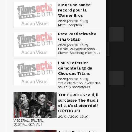
2010 : une année
record pour la
Warner Bros
26/03/2010, 18:49
Merci Inception !
Pete Postlethwaite
(1945-2011)
26/03/2010, 18:49
Le meilleur acteur selon
Steven Spielberg n'est plus !
Louis Leterrier
démonte la 3D du
Choc des Titans
26/03/2010, 18:49
''Ca a été fait pour voler des
sous aux spectateurs''
THE FURIOUS : oui, il
surclasse The Raid 1
et 2, c'est bien réel !
(CRITIQUE)
26/03/2010, 18:49
VISCERAL, BRUTAL,
BESTIAL, GENIAL !