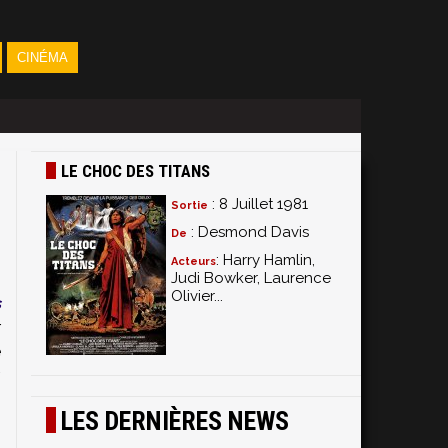
CINÉMA
LE CHOC DES TITANS
: 8 Juillet 1981
Sortie
: Desmond Davis
De
: Harry Hamlin,
Acteurs
Judi Bowker, Laurence
Olivier...
s
r
e
,
LES DERNIÈRES NEWS