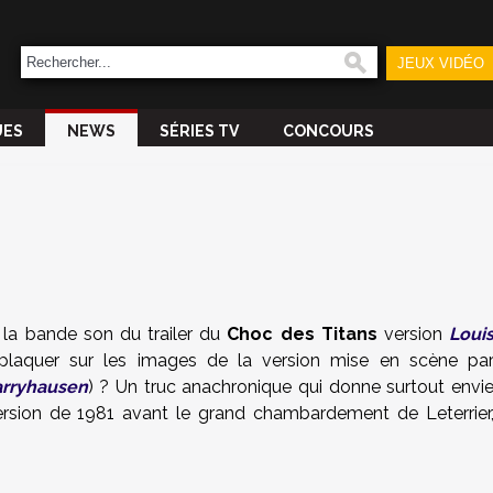
JEUX VIDÉO
UES
NEWS
SÉRIES TV
CONCOURS
 la bande son du trailer du
Choc des Titans
version
Loui
plaquer sur les images de la version mise en scène pa
rryhausen
) ? Un truc anachronique qui donne surtout envi
ersion de 1981 avant le grand chambardement de Leterrier