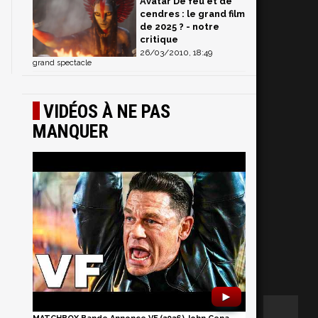
Avatar De feu et de
cendres : le grand film
de 2025 ? - notre
critique
26/03/2010, 18:49
grand spectacle
VIDÉOS À NE PAS
MANQUER
►