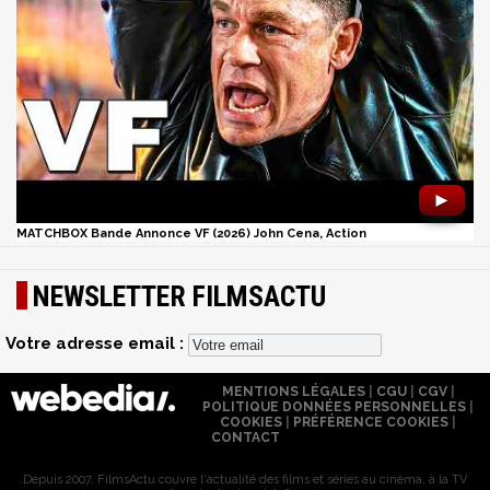
►
MATCHBOX Bande Annonce VF (2026) John Cena, Action
NEWSLETTER FILMSACTU
Votre adresse email :
MENTIONS LÉGALES
|
CGU
|
CGV
|
POLITIQUE DONNÉES PERSONNELLES
|
COOKIES
|
PRÉFÉRENCE COOKIES
|
CONTACT
Depuis 2007, FilmsActu couvre l'actualité des films et séries au cinéma, à la TV