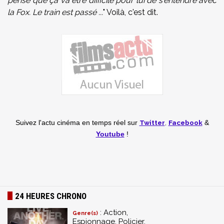
pense que ça va être difficile pour lui de s'entendre avec
la Fox. Le train est passé ...
" Voilà, c'est dit.
Twitter
,
Facebook
Suivez l'actu cinéma en temps réel
sur
&
Youtube
!
24 HEURES CHRONO
: Action,
Genre(s)
Espionnage, Policier,