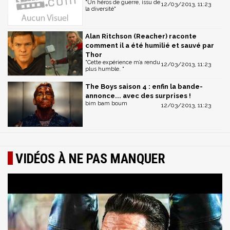
"Un héros de guerre, issu de
12/03/2013, 11:23
la diversité"
Alan Ritchson (Reacher) raconte
comment il a été humilié et sauvé par
Thor
"Cette expérience m’a rendu
12/03/2013, 11:23
plus humble. "
The Boys saison 4 : enfin la bande-
annonce... avec des surprises !
bim bam boum
12/03/2013, 11:23
VIDÉOS À NE PAS MANQUER