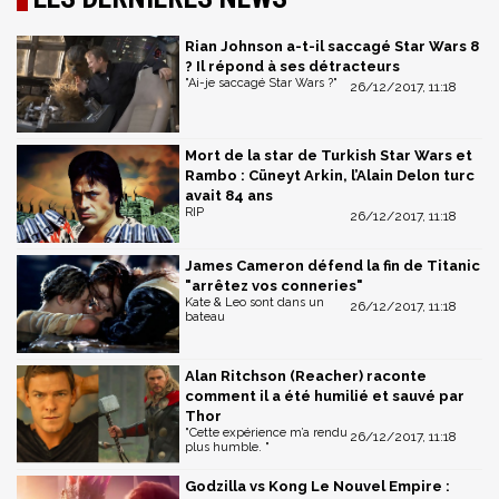
Rian Johnson a-t-il saccagé Star Wars 8
? Il répond à ses détracteurs
"Ai-je saccagé Star Wars ?"
26/12/2017, 11:18
Mort de la star de Turkish Star Wars et
Rambo : Cüneyt Arkin, l’Alain Delon turc
avait 84 ans
RIP
26/12/2017, 11:18
James Cameron défend la fin de Titanic
"arrêtez vos conneries"
Kate & Leo sont dans un
26/12/2017, 11:18
bateau
Alan Ritchson (Reacher) raconte
comment il a été humilié et sauvé par
Thor
"Cette expérience m’a rendu
26/12/2017, 11:18
plus humble. "
Godzilla vs Kong Le Nouvel Empire :