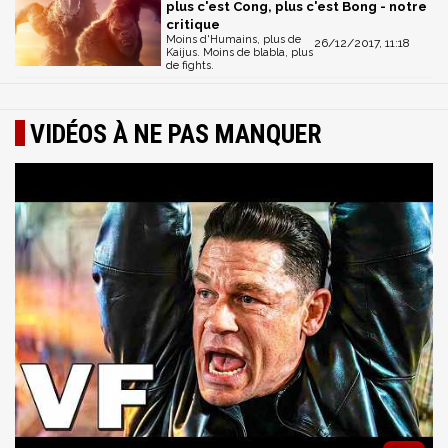
plus c'est Cong, plus c'est Bong - notre
critique
Moins d'Humains, plus de
26/12/2017, 11:18
Kaijus. Moins de blabla, plus
de fights.
VIDÉOS À NE PAS MANQUER