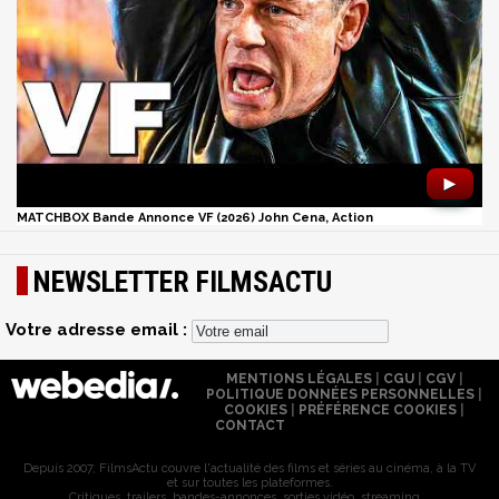
►
MATCHBOX Bande Annonce VF (2026) John Cena, Action
NEWSLETTER FILMSACTU
Votre adresse email :
MENTIONS LÉGALES
|
CGU
|
CGV
|
POLITIQUE DONNÉES PERSONNELLES
|
COOKIES
|
PRÉFÉRENCE COOKIES
|
CONTACT
Depuis 2007, FilmsActu couvre l'actualité des films et séries au cinéma, à la TV
et sur toutes les plateformes.
Critiques, trailers, bandes-annonces, sorties vidéo, streaming...