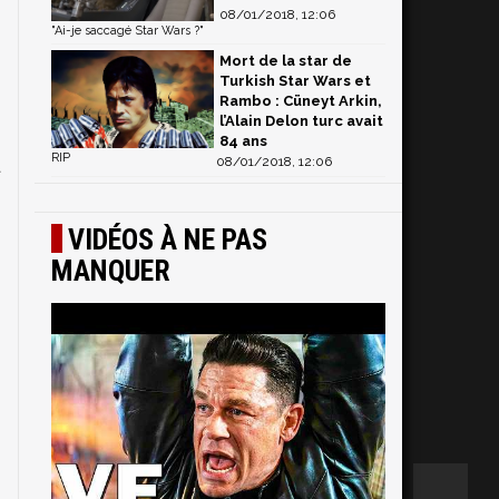
08/01/2018, 12:06
"Ai-je saccagé Star Wars ?"
Mort de la star de
Turkish Star Wars et
Rambo : Cüneyt Arkin,
l’Alain Delon turc avait
84 ans
RIP
08/01/2018, 12:06
t
VIDÉOS À NE PAS
MANQUER