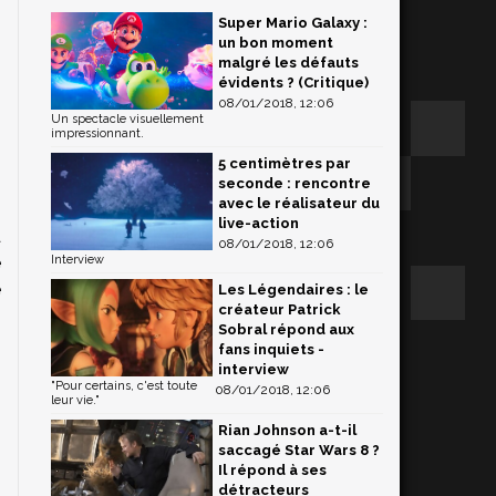
Super Mario Galaxy :
un bon moment
malgré les défauts
évidents ? (Critique)
08/01/2018, 12:06
Un spectacle visuellement
impressionnant.
5 centimètres par
seconde : rencontre
avec le réalisateur du
live-action
a
08/01/2018, 12:06
e
Interview
e
Les Légendaires : le
créateur Patrick
Sobral répond aux
fans inquiets -
interview
"Pour certains, c'est toute
08/01/2018, 12:06
leur vie."
Rian Johnson a-t-il
saccagé Star Wars 8 ?
Il répond à ses
détracteurs