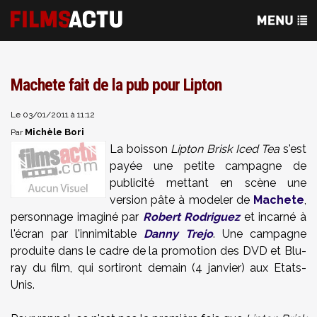
Machete fait de la pub pour Lipton
Le 03/01/2011 à 11:12
Michèle Bori
Par
La boisson
Lipton
Brisk
Iced Tea
s'est
payée une petite campagne de
publicité mettant en scène une
version pâte à modeler de
Machete
,
personnage imaginé par
Robert Rodriguez
et incarné à
l'écran par l'innimitable
Danny Trejo
. Une campagne
produite dans le cadre de la promotion des DVD et Blu-
ray du film, qui sortiront demain (4 janvier) aux Etats-
Unis.