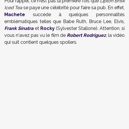
Pour rappel, ce n'est pas la première fois que
Lipton
Brisk
Iced Tea
se paye une célébrité pour faire sa pub. En effet,
Machete
succède à quelques
personnalités
emblématiques
telles que
Babe
Ruth
,
Bruce
Lee
,
Elvis
,
Frank Sinatra
et
Rocky
(
Sylvester
Stallone
)
.
Attention, si
vous n'avez pas vu le film de
Robert Rodriguez
, la vidéo
qui suit contient quelques spoilers.