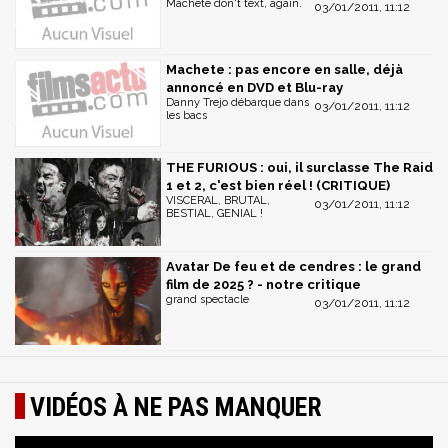
Machete don't text, again.
03/01/2011, 11:12
Machete : pas encore en salle, déjà
annoncé en DVD et Blu-ray
Danny Trejo débarque dans
03/01/2011, 11:12
les bacs
THE FURIOUS : oui, il surclasse The Raid
1 et 2, c'est bien réel ! (CRITIQUE)
VISCERAL, BRUTAL,
03/01/2011, 11:12
BESTIAL, GENIAL !
Avatar De feu et de cendres : le grand
film de 2025 ? - notre critique
grand spectacle
03/01/2011, 11:12
VIDÉOS À NE PAS MANQUER