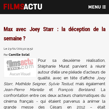
Max avec Joey Starr : la déception de la
semaine ?
Le 23/01/2013 à 15:52
Camille Solal
Par
Pour sa deuxième réalisation,
Stéphanie Murat parvient à réunir
autour d'elle une pléiade d'acteurs de
qualité, avec en tête d'affiche
Joey
Starr
,
Mathilde Seigner
,
Sylvie Testud
, mais également
Jean-Pierre Marielle
et
François Berléand
. La
confrontation entre ces deux acteurs charismatiques du
cinéma français - qui étaient parvenus à animer la
grande messe des Césars en 2012 – était