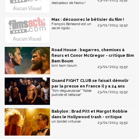
23/01/2013, 15:52
réalisateur de Narco !
Max : découvrez le bêtisier du film !
François Berléand est un
23/01/2013, 15:52
sacré rigolo ...
Road House : bagarres, chemises à
fleurs et Conor McGregor - critique Bim
Bam Boum
bim bam boum
23/01/2013, 15:52
Quand FIGHT CLUB se faisait démolir
par la presse en France il y a 24 ans
"film dégueulasse" "fable
23/01/2013, 15:52
putride et bêtasse"
Babylon : Brad Pitt et Margot Robbie
dans le Hollywood trash - critique
un bordel virtuose
23/01/2013, 15:52