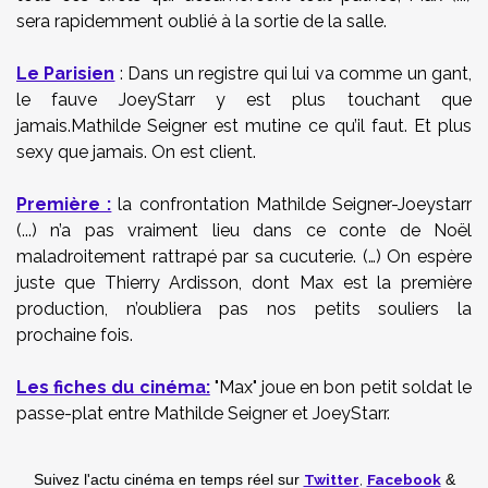
sera rapidemment oublié à la sortie de la salle.
Le Parisien
:
Dans un registre qui lui va comme un gant,
le fauve JoeyStarr y est plus touchant que
jamais.
Mathilde Seigner
est mutine ce qu’il faut. Et plus
sexy que jamais. On est client.
Première :
la confrontation Mathilde Seigner-Joeystarr
(...) n’a pas vraiment lieu dans ce conte de Noël
maladroitement rattrapé par sa cucuterie. (…) On espère
juste que Thierry Ardisson, dont Max est la première
production, n’oubliera pas nos petits souliers la
prochaine fois.
Les fiches du cinéma:
"Max" joue en bon petit soldat le
passe-plat entre Mathilde Seigner et JoeyStarr.
Twitter
,
Facebook
Suivez l'actu cinéma en temps réel
sur
&