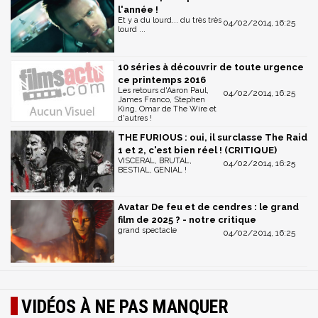
l'année !
Et y a du lourd... du très très
04/02/2014, 16:25
lourd ...
10 séries à découvrir de toute urgence
ce printemps 2016
Les retours d'Aaron Paul,
04/02/2014, 16:25
James Franco, Stephen
King, Omar de The Wire et
d'autres !
THE FURIOUS : oui, il surclasse The Raid
1 et 2, c'est bien réel ! (CRITIQUE)
VISCERAL, BRUTAL,
04/02/2014, 16:25
BESTIAL, GENIAL !
Avatar De feu et de cendres : le grand
film de 2025 ? - notre critique
grand spectacle
04/02/2014, 16:25
VIDÉOS À NE PAS MANQUER