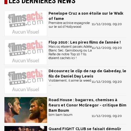
LES DERNIÈRES NEWS
Penelope Cruz a son étoile sur le Walk
of fame
Première actrice espagnole
11/12/2009, 09:20
sur le sol d'Hollywood
Flop 2010 : Les pires films de l’année !
Mais où étaient passés Adèle
11/12/2009, 09:20
Blanc Sec, Gainsbourg ou La
Rafle de notre Top 10 ? Ils
étaient cachés ici !
Découvrez le clip de rap de Gabeday, le
fils de Daniel Day Lewis
Visiblement, il aime la weed
11/12/2009, 09:20
...
Road House : bagarres, chemises à
fleurs et Conor McGregor - critique Bim
Bam Boum
bim bam boum
11/12/2009, 09:20
Quand FIGHT CLUB se faisait démolir