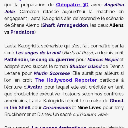
que la préparation de
Cléopâtre 3D
avec
Angelina
Jolie
. Cameron relance aujourd'hui la machine en
engageant
Laeta Kalogridis afin de reprendre le scénario
de
Shane Alerno (
Shaft
,
Armageddon
, les deux
Aliens
vs
Predators
).
Laeta Kalogridis,
scénariste qui s'est fait connaître par la
série
Les anges de la nuit
(
Birds of Prey
), a depuis écrit
Pathfinder, le sang du guerrier
pour
Marcus Nispel
et
adapté avec succès le roman
Shutter Island
de Dennis
Lehane pour
Martin Scorsese
.
Elle aurait par ailleurs si
l'on en croit
The Hollywood Reporter
participé à
l'écriture d'
Avatar
pour lequel elle est créditée en tant
que productrice exécutive. Toujours selon nos confrères
américains,
Laeta Kalogridis réécrit le remake de
Ghost
in the Shell
pour
Dreamworks
et
Nine Lives
pour
Jerry
Bruckheimer et Disney. Un sacré
curriculum vitae
!