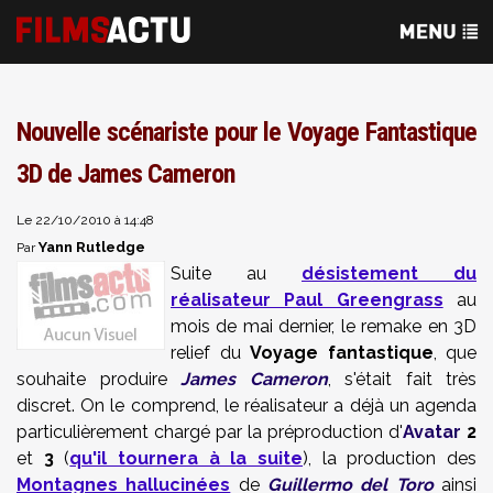
Nouvelle scénariste pour le Voyage Fantastique
3D de James Cameron
Le 22/10/2010 à 14:48
Yann Rutledge
Par
Suite au
désistement du
réalisateur Paul Greengrass
au
mois de mai dernier, le remake en 3D
relief du
V
oyage fantastique
,
que
souhaite produire
James Cameron
,
s'était fait très
discret. On le comprend, le réalisateur a déjà un agenda
particulièrement chargé par la préproduction d'
Avatar
2
et
3
(
qu'il tournera à la suite
), la production des
Montagnes hallucinées
de
Guillermo del Toro
ainsi