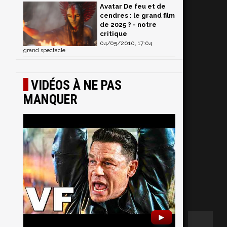
Avatar De feu et de
cendres : le grand film
de 2025 ? - notre
critique
04/05/2010, 17:04
grand spectacle
VIDÉOS À NE PAS
MANQUER
►