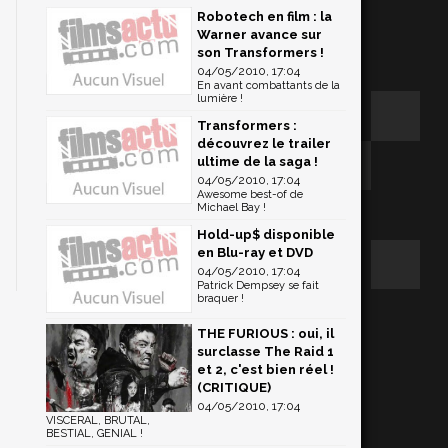
Robotech en film : la
Warner avance sur
son Transformers !
04/05/2010, 17:04
En avant combattants de la
lumière !
Transformers :
découvrez le trailer
ultime de la saga !
04/05/2010, 17:04
Awesome best-of de
Michael Bay !
Hold-up$ disponible
en Blu-ray et DVD
04/05/2010, 17:04
Patrick Dempsey se fait
braquer !
THE FURIOUS : oui, il
surclasse The Raid 1
et 2, c'est bien réel !
(CRITIQUE)
04/05/2010, 17:04
VISCERAL, BRUTAL,
BESTIAL, GENIAL !