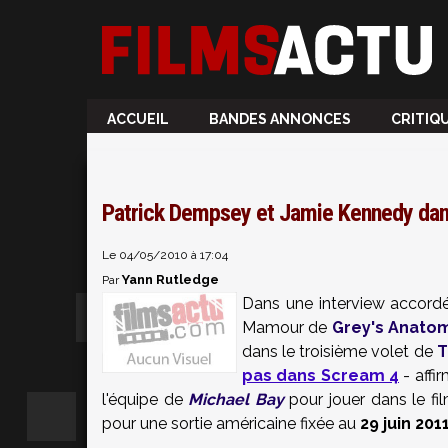
ACCUEIL
BANDES ANNONCES
CRITIQ
Patrick Dempsey et Jamie Kennedy dan
Le 04/05/2010 à 17:04
Yann Rutledge
Par
Dans une interview accordée
Mamour de
Grey's Anato
dans le troisième volet de
T
pas dans Scream 4
- affi
l'équipe de
Michael Bay
pour jouer dans le fi
pour une sortie américaine fixée au
29 juin 201