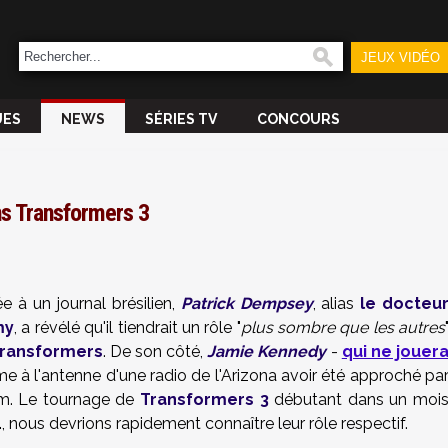
JEUX VIDÉO
UES
NEWS
SÉRIES TV
CONCOURS
s Transformers 3
 à un journal brésilien,
Patrick Dempsey
, alias
le docteu
my
, a révélé qu'il tiendrait un rôle "
plus sombre que les autres
ransformers
. De son côté,
Jamie Kennedy
-
qui ne jouer
rme à l'antenne d'une radio de l'Arizona avoir été approché pa
lm. Le tournage de
Transformers 3
débutant dans un moi
1
, nous devrions rapidement connaître leur rôle respectif.