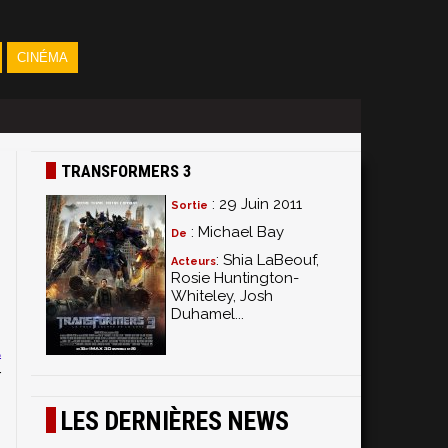
CINÉMA
TRANSFORMERS 3
: 29 Juin 2011
Sortie
: Michael Bay
De
: Shia LaBeouf,
Acteurs
Rosie Huntington-
Whiteley, Josh
r
Duhamel...
"
a
r
s
LES DERNIÈRES NEWS