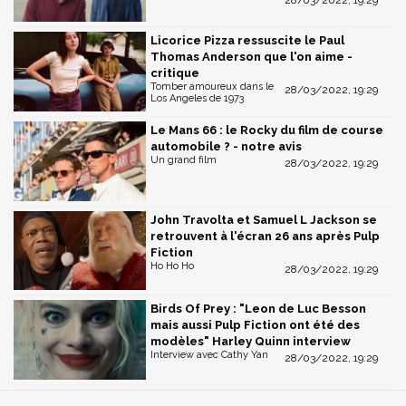
28/03/2022, 19:29
Licorice Pizza ressuscite le Paul
Thomas Anderson que l'on aime -
critique
Tomber amoureux dans le
28/03/2022, 19:29
Los Angeles de 1973
Le Mans 66 : le Rocky du film de course
automobile ? - notre avis
Un grand film
28/03/2022, 19:29
John Travolta et Samuel L Jackson se
retrouvent à l'écran 26 ans après Pulp
Fiction
Ho Ho Ho
28/03/2022, 19:29
Birds Of Prey : "Leon de Luc Besson
mais aussi Pulp Fiction ont été des
modèles" Harley Quinn interview
Interview avec Cathy Yan
28/03/2022, 19:29