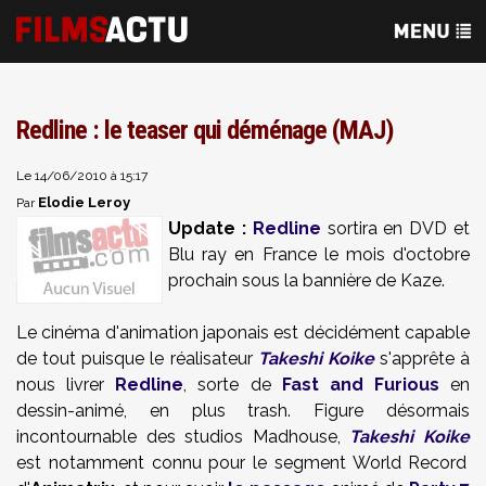
Redline : le teaser qui déménage (MAJ)
Le 14/06/2010 à 15:17
Elodie Leroy
Par
Update
:
Redline
sortira
en DVD et
Blu
ray
en France le mois d'octobre
prochain
sous la bannière de
Kaze
.
Le cinéma d'animation japonais est décidément capable
de tout puisque le réalisateur
Takeshi
Koike
s'apprête à
nous livrer
Redline
, sorte de
Fast
and
Furious
en
dessin-animé, en plus
trash
. Figure désormais
incontournable des studios
Madhouse
,
Takeshi
Koike
est notamment connu pour le segment
World
Record