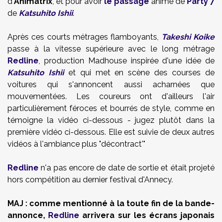
d'
Animatrix
, et pour avoir
le passage
animé de
Party
7
de
Katsuhito
Ishii
.
Après ces courts métrages flamboyants,
Takeshi
Koike
passe à la vitesse supérieure avec le long métrage
Redline
, production
Madhouse
inspirée d'une idée de
Katsuhito
Ishii
et qui met en scène des courses de
voitures qui s'annoncent aussi acharnées que
mouvementées. Les coureurs ont d'ailleurs l'air
particulièrement féroces et bourrés de style, comme en
témoigne la vidéo ci-dessous - jugez plutôt dans la
première vidéo ci-dessous. Elle est suivie de deux autres
vidéos à l'ambiance plus "décontract'"
Redline
n'a pas encore de date de sortie et était projeté
hors compétition au dernier festival
d'Annecy
.
MAJ : comme mentionné à la toute fin de la bande-
annonce,
Redline
arrivera sur les écrans japonais