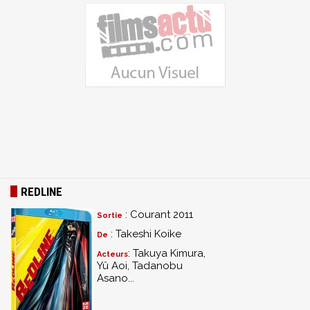
REDLINE
: Courant 2011
Sortie
: Takeshi Koike
De
: Takuya Kimura,
Acteurs
Yû Aoi, Tadanobu
Asano...