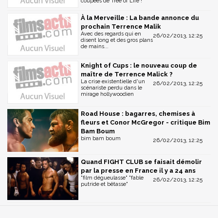
coupées de Tree of Life !
À la Merveille : La bande annonce du
prochain Terrence Malik
Avec des regards qui en
26/02/2013, 12:25
disent long et des gros plans
de mains...
Knight of Cups : le nouveau coup de
maître de Terrence Malick ?
La crise existentielle d'un
26/02/2013, 12:25
scénariste perdu dans le
mirage hollywoodien
Road House : bagarres, chemises à
fleurs et Conor McGregor - critique Bim
Bam Boum
bim bam boum
26/02/2013, 12:25
Quand FIGHT CLUB se faisait démolir
par la presse en France il y a 24 ans
"film dégueulasse" "fable
26/02/2013, 12:25
putride et bêtasse"