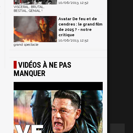
10/06/2013, 12:52
u
VISCERAL, BRUTAL,
BESTIAL, GENIAL !
u
Avatar De feu et de
cendres : le grand film
de 2025 ? - notre
critique
10/06/2013, 12:52
grand spectacle
VIDÉOS À NE PAS
MANQUER