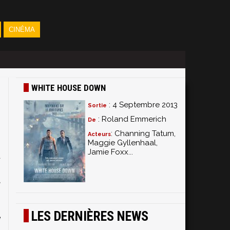
CINÉMA
WHITE HOUSE DOWN
: 4 Septembre 2013
Sortie
: Roland Emmerich
De
: Channing Tatum,
Acteurs
Maggie Gyllenhaal,
Jamie Foxx...
a
;
t
z
n
LES DERNIÈRES NEWS
e