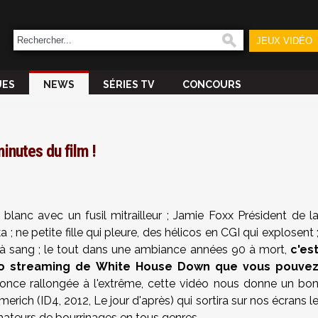
JEUX VIDÉO
UES
NEWS
SÉRIES TV
CONCOURS
nutes du film !
lanc avec un fusil mitrailleur ; Jamie Foxx Président de l
 ne petite fille qui pleure, des hélicos en CGI qui explosent 
 à sang ; le tout dans une ambiance années 90 à mort,
c'es
éo streaming de White House Down que vous pouve
nce rallongée à l'extrême, cette vidéo nous donne un bo
ch (ID4, 2012, Le jour d'après) qui sortira sur nos écrans l
amateurs de bourrinages en tous genres.