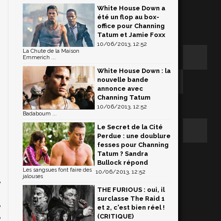
White House Down a
été un flop au box-
office pour Channing
Tatum et Jamie Foxx
10/06/2013, 12:52
La Chute de la Maison
Emmerich ...
White House Down : la
nouvelle bande
annonce avec
Channing Tatum
10/06/2013, 12:52
Badaboum ...
Le Secret de la Cité
Perdue : une doublure
fesses pour Channing
Tatum ? Sandra
Bullock répond
Les sangsues font faire des
10/06/2013, 12:52
jalouses
e
THE FURIOUS : oui, il
s
surclasse The Raid 1
e
et 2, c'est bien réel !
(CRITIQUE)
e