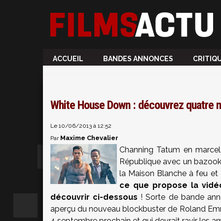
ACCUEIL
BANDES ANNONCES
CRITIQ
White House Down : découvrez quatre mi
Le 10/06/2013 à 12:52
Maxime Chevalier
Par
Channing Tatum en marcel b
République avec un bazooka ;
la Maison Blanche à feu et
ce que propose la vid
découvrir ci-dessous
! Sorte de bande anno
aperçu du nouveau blockbuster de Roland Emmeri
4 septembre prochain et qui devrait ravir les 