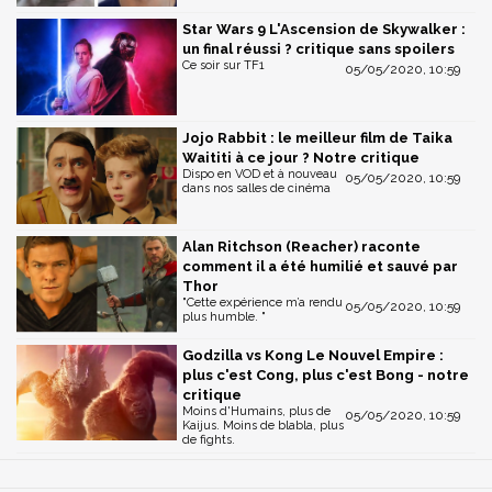
Star Wars 9 L'Ascension de Skywalker :
un final réussi ? critique sans spoilers
Ce soir sur TF1
05/05/2020, 10:59
Jojo Rabbit : le meilleur film de Taika
Waititi à ce jour ? Notre critique
Dispo en VOD et à nouveau
05/05/2020, 10:59
dans nos salles de cinéma
Alan Ritchson (Reacher) raconte
comment il a été humilié et sauvé par
Thor
"Cette expérience m’a rendu
05/05/2020, 10:59
plus humble. "
Godzilla vs Kong Le Nouvel Empire :
plus c'est Cong, plus c'est Bong - notre
critique
Moins d'Humains, plus de
05/05/2020, 10:59
Kaijus. Moins de blabla, plus
de fights.