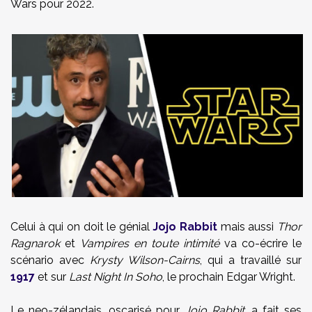
Wars pour 2022.
Celui à qui on doit le génial
Jojo Rabbit
mais aussi
Thor
Ragnarok
et
Vampires en toute intimité
va co-écrire le
scénario avec
Krysty Wilson-Cairns
, qui a travaillé sur
1917
et sur
Last Night In Soho
, le prochain Edgar Wright.
Le neo-zélandais, oscarisé pour
Jojo Rabbit
, a fait ses