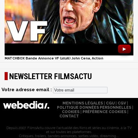
►
MATCHBOX Bande Annonce VF (2026) John Cena, Action
NEWSLETTER FILMSACTU
Votre adresse email :
MENTIONS LÉGALES
|
CGU
|
CGV
|
POLITIQUE DONNÉES PERSONNELLES
|
COOKIES
|
PRÉFÉRENCE COOKIES
|
CONTACT
Depuis 2007, FilmsActu couvre l'actualité des films et séries au cinéma, à la TV
et sur toutes les plateformes.
Critiques, trailers, bandes-annonces, sorties vidéo, streaming...