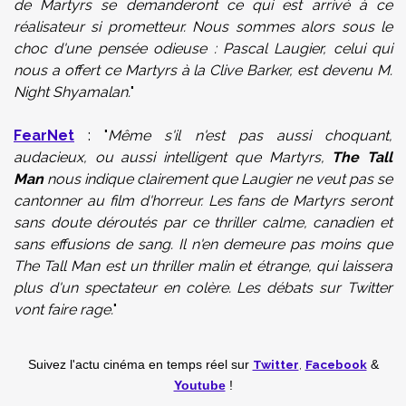
de Martyrs se demanderont ce qui est arrivé à ce
réalisateur si prometteur. Nous sommes alors sous le
choc d'une pensée odieuse : Pascal Laugier, celui qui
nous a offert ce Martyrs à la Clive Barker, est devenu M.
Night Shyamalan.
"
FearNet
: "
Même s'il n'est pas aussi
choquant
,
audacieux
,
ou aussi intelligent que
Martyrs
,
The Tall
Man
nous indique clairement que Laugier ne veut pas se
cantonner au film d'horreur. Les fans de Martyrs seront
sans doute déroutés par ce thriller calme, canadien et
sans effusions de sang. Il n'en demeure pas moins que
The Tall Man est un thriller malin et étrange, qui laissera
plus d'un spectateur en colère. Les débats sur Twitter
vont faire rage.
"
Twitter
,
Facebook
Suivez l'actu cinéma en temps réel
sur
&
Youtube
!