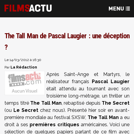
The Tall Man de Pascal Laugier : une déception
?
Le 14/03/2012 à 16:30
La Rédaction
Par
Après Saint-Ange et Martyrs, le
réalisateur français
Pascal Laugier
était attendu au tournant avec son
troisième long-métrage, un thriller un
temps titré
The Tall Man
, rebaptisé depuis
The Secret
(ou
Le Secret
chez nous). Présenté hier soir en avant-
première mondiale au festival SXSW,
The Tall Man
a eu
droit à ses
premières critiques
américaines. Voici une
sélection de quelques papiers parlant de ce film avec