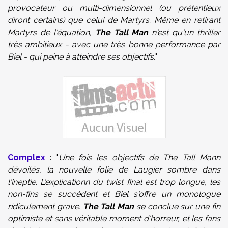
provocateur ou
multi-dimensionnel
(ou
prétentieux
diront certains
) que celui de M
artyrs
.
Même en retirant
Martyrs de l'équation,
The Tall Man
n'est qu'un thriller
très ambitieux
-
avec
une très bonne performance
par
Biel
-
qui
peine à atteindre ses
objectifs
.
"
Complex
: "
Une fois les objectifs de The Tall Mann
dévoilés, la nouvelle folie de Laugier sombre dans
l'ineptie. L'explicationn du twist final est trop longue, les
non-fins se succèdent et Biel s'offre un monologue
ridiculement grave.
The Tall Man
se conclue sur une fin
optimiste et sans véritable moment d'horreur, et les fans