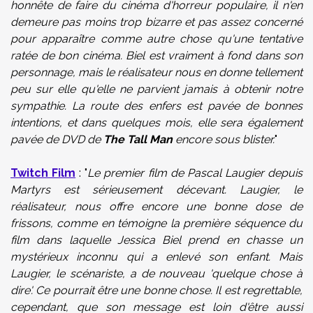
honnête de faire du cinéma d'horreur populaire, il n'en
demeure pas moins trop bizarre et pas assez concerné
pour apparaître comme autre chose qu'une tentative
ratée de bon cinéma. Biel est vraiment à fond dans son
personnage, mais le réalisateur nous en donne tellement
peu sur elle qu'elle ne parvient jamais à obtenir notre
sympathie. La route des enfers est pavée de bonnes
intentions, et dans quelques mois, elle sera également
pavée de DVD de
The Tall Man
encore sous blister.
"
Twitch Film
: "
Le premier film
de Pascal Laugier depuis
Martyrs
est sérieusement
décevant
.
Laugier
,
le
réalisateur
, nous offre encore une bonne dose de
frissons, comme en témoigne la première séquence du
film dans laquelle
Jessica
Biel
prend en chasse
un
mystérieux inconnu qui
a
enlevé
son enfant
.
Mais
Laugier
,
le scénariste
,
a de nouveau
'
quelque chose à
dire'. Ce
pourrait être
une bonne chose
.
Il est regrettable
,
cependant,
que son message
est
loin d'être aussi