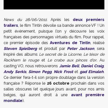
News du 28/06/2011
: Après les
deux premiers
trailers
, le film Tintin dévoile sa bande annonce VF ! Un
petit événement, puisque l'on y découvre les voix
françaises des personnages virtuels du film. Pour rappel,
ce premier épisode des
Aventures de Tintin
,
réalisé
Steven Spielberg
et produit par
Peter Jackson
, sera
inspiré des albums
Le secret de la Licorne
,
Le tésor de
Rackham le rouge
et
Le crabe aux pinces d'or
. Au
casting VO, nous retrouverons
Jamie Bell
,
Daniel Craig
,
Andy Serkis
,
Simon Pegg
,
Nick Frost
et
gad Elmaleh
.
Ce dernier fera-t-il son propre doublage dans la version
française ? Réponse le
26 octobre
prochain dans vos
salles obscures (et quelque jours avant, pour nos amis
belges, qui auront droit à une
avant première
mondiale
).