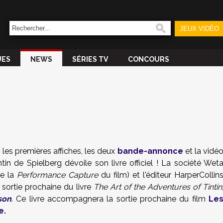
JEUX VIDÉO
UES
NEWS
SÉRIES TV
CONCOURS
 les premières affiches, les deux
bande-annonce
et la vidé
ntin de Spielberg dévoile son livre officiel ! La société Wet
de la
Performance Capture
du film) et l'éditeur HarperCollin
 sortie prochaine du livre
The Art of the Adventures of Tintin
son
. Ce livre accompagnera la sortie prochaine du film
Le
e.