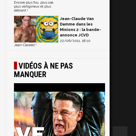
Encore plus fou, plus osé,
plus vertigineux et plus
délirant !
Jean-Claude Van
Damme dans les
Minions 2 : la bande-
annonce JCVD
22/06/2011, 18:10
Jean-Clawed !
VIDÉOS À NE PAS
MANQUER