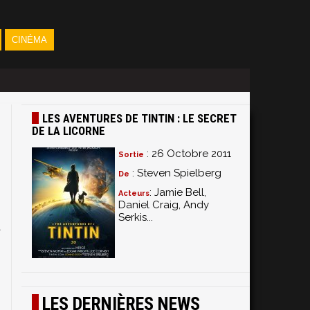
CINÉMA
LES AVENTURES DE TINTIN : LE SECRET
DE LA LICORNE
: 26 Octobre 2011
Sortie
: Steven Spielberg
De
: Jamie Bell,
Acteurs
Daniel Craig, Andy
o
Serkis...
a
s
,
s
LES DERNIÈRES NEWS