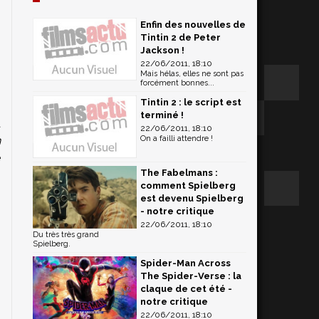
Enfin des nouvelles de
Tintin 2 de Peter
Jackson !
22/06/2011, 18:10
Mais hélas, elles ne sont pas
forcément bonnes...
Tintin 2 : le script est
terminé !
a
22/06/2011, 18:10
n
On a failli attendre !
e
The Fabelmans :
comment Spielberg
est devenu Spielberg
- notre critique
22/06/2011, 18:10
Du très très grand
Spielberg.
Spider-Man Across
The Spider-Verse : la
claque de cet été -
notre critique
22/06/2011, 18:10