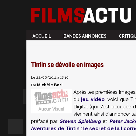
ACCUEIL
BANDES ANNONCES
CRITIQ
Tintin se dévoile en images
Le 22/06/2011 à 18:10
Michèle Bori
Par
Après les premières images,
du
jeu vidéo
, voici que Ti
Digital (qui s'est occupée 
viennent ainsi d'annoncer la
préfacé par
Steven Spielberg
et
Peter Jack
Aventures de Tintin : le secret de la licorn